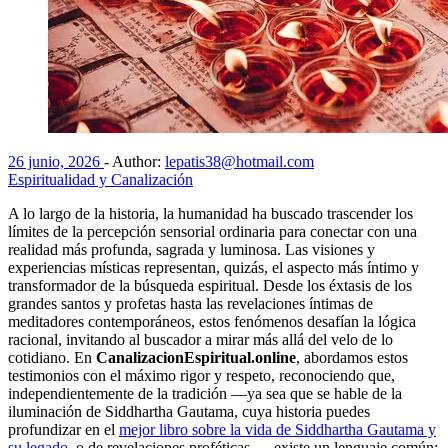
26 junio, 2026
-
Author:
lepatis38@hotmail.com
Espiritualidad y Canalización
A lo largo de la historia, la humanidad ha buscado trascender los
límites de la percepción sensorial ordinaria para conectar con una
realidad más profunda, sagrada y luminosa. Las visiones y
experiencias místicas representan, quizás, el aspecto más íntimo y
transformador de la búsqueda espiritual. Desde los éxtasis de los
grandes santos y profetas hasta las revelaciones íntimas de
meditadores contemporáneos, estos fenómenos desafían la lógica
racional, invitando al buscador a mirar más allá del velo de lo
cotidiano. En
CanalizacionEspiritual.online
, abordamos estos
testimonios con el máximo rigor y respeto, reconociendo que,
independientemente de la tradición —ya sea que se hable de la
iluminación de Siddhartha Gautama, cuya historia puedes
profundizar en el
mejor libro sobre la vida de Siddhartha Gautama y
su legado
, o de revelaciones proféticas—, existe un lenguaje común: