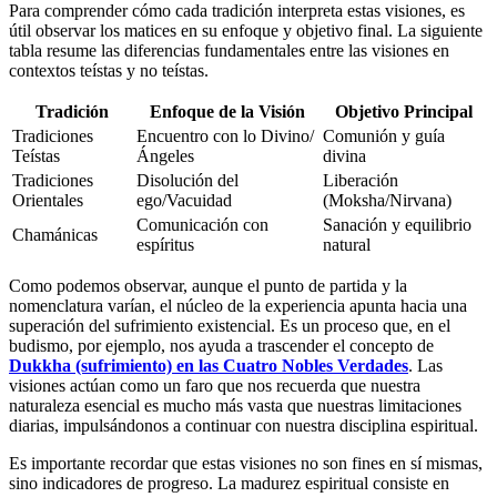
Para comprender cómo cada tradición interpreta estas visiones, es
útil observar los matices en su enfoque y objetivo final. La siguiente
tabla resume las diferencias fundamentales entre las visiones en
contextos teístas y no teístas.
Tradición
Enfoque de la Visión
Objetivo Principal
Tradiciones
Encuentro con lo Divino/
Comunión y guía
Teístas
Ángeles
divina
Tradiciones
Disolución del
Liberación
Orientales
ego/Vacuidad
(Moksha/Nirvana)
Comunicación con
Sanación y equilibrio
Chamánicas
espíritus
natural
Como podemos observar, aunque el punto de partida y la
nomenclatura varían, el núcleo de la experiencia apunta hacia una
superación del sufrimiento existencial. Es un proceso que, en el
budismo, por ejemplo, nos ayuda a trascender el concepto de
Dukkha (sufrimiento) en las Cuatro Nobles Verdades
. Las
visiones actúan como un faro que nos recuerda que nuestra
naturaleza esencial es mucho más vasta que nuestras limitaciones
diarias, impulsándonos a continuar con nuestra disciplina espiritual.
Es importante recordar que estas visiones no son fines en sí mismas,
sino indicadores de progreso. La madurez espiritual consiste en