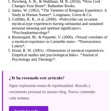
Newberg, A. B., & Waldman, M. R. (2016). *How God
Changes Your Brain*. Ballantine Books.
James, W. (1902). *The Varieties of Religious Experience: A
Study in Human Nature*. Longmans, Green & Co.
Griffiths, R. R., et al. (2006). «Psilocybin can occasion
mystical-type experiences having substantial and sustained
personal meaning and spiritual significance».
*Psychopharmacology*.
Beauregard, M., & Paquette, V. (2006). «Neural correlates of
a mystical experience in Carmelite nuns». *Neuroscience
Letters*.
Hood, R. W. (2001). «Dimensions of mystical experiences:
Empirical studies and psychological links». *Journal of
Psychology and Theology*.
¿Te ha resonado este artículo?
Sigue explorando temas de espiritualidad, filosofía y
crecimiento personal en nuestro blog. Nuevo contenido
cada semana.
Seguir leyendo →