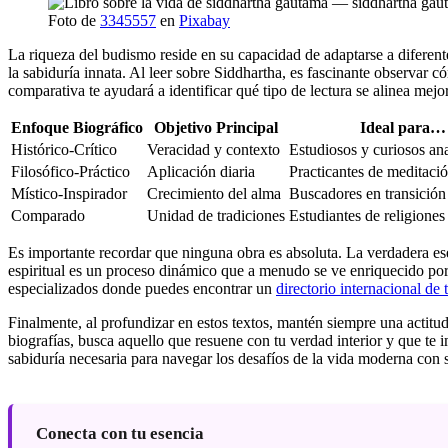
Foto de
3345557
en
Pixabay
La riqueza del budismo reside en su capacidad de adaptarse a diferente
la sabiduría innata. Al leer sobre Siddhartha, es fascinante observar c
comparativa te ayudará a identificar qué tipo de lectura se alinea mejor 
Enfoque Biográfico
Objetivo Principal
Ideal para…
Histórico-Crítico
Veracidad y contexto
Estudiosos y curiosos ana
Filosófico-Práctico
Aplicación diaria
Practicantes de meditaci
Místico-Inspirador
Crecimiento del alma
Buscadores en transición
Comparado
Unidad de tradiciones
Estudiantes de religione
Es importante recordar que ninguna obra es absoluta. La verdadera esen
espiritual es un proceso dinámico que a menudo se ve enriquecido por 
especializados donde puedes encontrar un
directorio internacional de t
Finalmente, al profundizar en estos textos, mantén siempre una actitud
biografías, busca aquello que resuene con tu verdad interior y que te 
sabiduría necesaria para navegar los desafíos de la vida moderna con 
Conecta con tu esencia