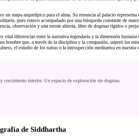
es un mapa arquetípico para el alma. Su renuncia al palacio representa
e solitario, pues estuvo acompañado por una búsqueda constante de maest
encia, observación y una mente abierta, libre de dogmas rígidos o prejui
da, es vital diferenciar entre la narrativa legendaria y la dimensión huma
n hombre que, a través de la disciplina y la compasión, superó los mi
lness, el estudio de los sutras o la introspección meditativa en nuestra 
 y crecimiento interior. Un espacio de exploración sin dogmas.
grafía de Siddhartha