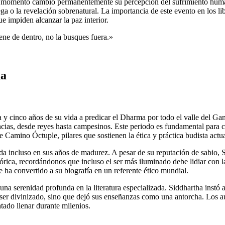
 momento cambió permanentemente su percepción del sufrimiento humano
iega o la revelación sobrenatural. La importancia de este evento en los li
e impiden alcanzar la paz interior.
ene de dentro, no la busques fuera.»
na
ta y cinco años de su vida a predicar el Dharma por todo el valle del G
cias, desde reyes hasta campesinos. Este periodo es fundamental para 
 Camino Óctuple, pilares que sostienen la ética y práctica budista actua
da incluso en sus años de madurez. A pesar de su reputación de sabio, S
stórica, recordándonos que incluso el ser más iluminado debe lidiar co
 ha convertido a su biografía en un referente ético mundial.
 una serenidad profunda en la literatura especializada. Siddhartha instó a
ó ser divinizado, sino que dejó sus enseñanzas como una antorcha. Los 
tado llenar durante milenios.