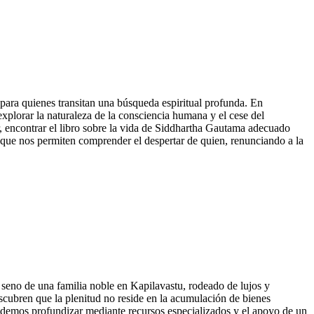
 para quienes transitan una búsqueda espiritual profunda. En
xplorar la naturaleza de la consciencia humana y el cese del
ior, encontrar el libro sobre la vida de Siddhartha Gautama adecuado
 que nos permiten comprender el despertar de quien, renunciando a la
l seno de una familia noble en Kapilavastu, rodeado de lujos y
escubren que la plenitud no reside en la acumulación de bienes
podemos profundizar mediante recursos especializados y el apoyo de un