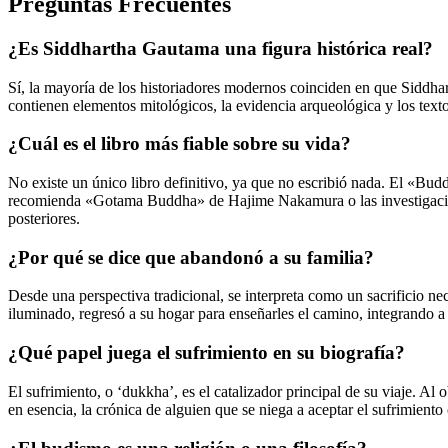
Preguntas Frecuentes
¿Es Siddhartha Gautama una figura histórica real?
Sí, la mayoría de los historiadores modernos coinciden en que Siddhart
contienen elementos mitológicos, la evidencia arqueológica y los text
¿Cuál es el libro más fiable sobre su vida?
No existe un único libro definitivo, ya que no escribió nada. El «Bud
recomienda «Gotama Buddha» de Hajime Nakamura o las investigaciones
posteriores.
¿Por qué se dice que abandonó a su familia?
Desde una perspectiva tradicional, se interpreta como un sacrificio nec
iluminado, regresó a su hogar para enseñarles el camino, integrando a
¿Qué papel juega el sufrimiento en su biografía?
El sufrimiento, o ‘dukkha’, es el catalizador principal de su viaje. Al
en esencia, la crónica de alguien que se niega a aceptar el sufrimiento