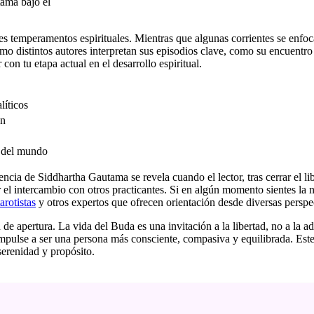
s temperamentos espirituales. Mientras que algunas corrientes se enfoca
ómo distintos autores interpretan sus episodios clave, como su encuentro
con tu etapa actual en el desarrollo espiritual.
líticos
ón
s del mundo
cia de Siddhartha Gautama se revela cuando el lector, tras cerrar el lib
el intercambio con otros practicantes. Si en algún momento sientes la n
arotistas
y otros expertos que ofrecen orientación desde diversas perspec
 de apertura. La vida del Buda es una invitación a la libertad, no a la a
impulse a ser una persona más consciente, compasiva y equilibrada. Este
serenidad y propósito.