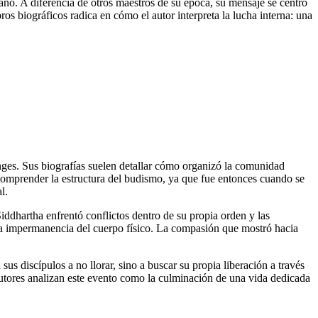
. A diferencia de otros maestros de su época, su mensaje se centró
bros biográficos radica en cómo el autor interpreta la lucha interna: una
anges. Sus biografías suelen detallar cómo organizó la comunidad
comprender la estructura del budismo, ya que fue entonces cuando se
l.
iddhartha enfrentó conflictos dentro de su propia orden y las
n la impermanencia del cuerpo físico. La compasión que mostró hacia
 sus discípulos a no llorar, sino a buscar su propia liberación a través
autores analizan este evento como la culminación de una vida dedicada