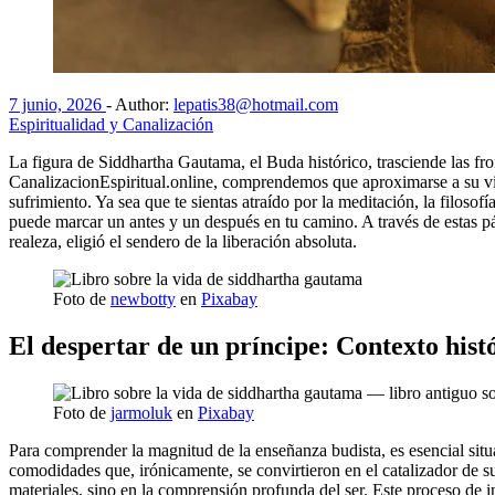
7 junio, 2026
-
Author:
lepatis38@hotmail.com
Espiritualidad y Canalización
La figura de Siddhartha Gautama, el Buda histórico, trasciende las fro
CanalizacionEspiritual.online, comprendemos que aproximarse a su vida
sufrimiento. Ya sea que te sientas atraído por la meditación, la filoso
puede marcar un antes y un después en tu camino. A través de estas p
realeza, eligió el sendero de la liberación absoluta.
Foto de
newbotty
en
Pixabay
El despertar de un príncipe: Contexto histó
Foto de
jarmoluk
en
Pixabay
Para comprender la magnitud de la enseñanza budista, es esencial situa
comodidades que, irónicamente, se convirtieron en el catalizador de s
materiales, sino en la comprensión profunda del ser. Este proceso de 