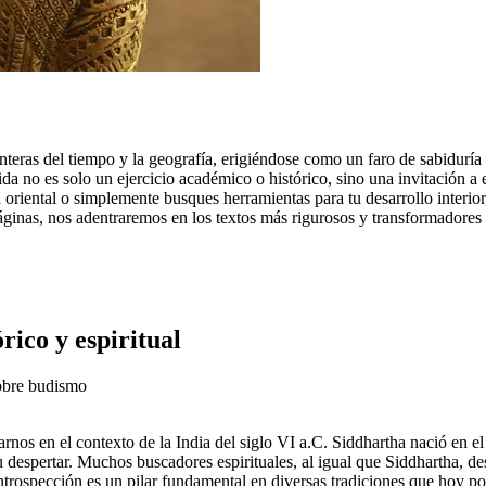
nteras del tiempo y la geografía, erigiéndose como un faro de sabiduría
 no es solo un ejercicio académico o histórico, sino una invitación a e
fía oriental o simplemente busques herramientas para tu desarrollo inter
áginas, nos adentraremos en los textos más rigurosos y transformadores
rico y espiritual
rnos en el contexto de la India del siglo VI a.C. Siddhartha nació en e
u despertar. Muchos buscadores espirituales, al igual que Siddhartha, d
introspección es un pilar fundamental en diversas tradiciones que hoy 