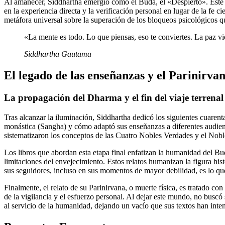
Al amanecer, Siddhartha emergió como el Buda, el «Despierto». Este
en la experiencia directa y la verificación personal en lugar de la fe c
metáfora universal sobre la superación de los bloqueos psicológicos qu
«La mente es todo. Lo que piensas, eso te conviertes. La paz vi
Siddhartha Gautama
El legado de las enseñanzas y el Parinirva
La propagación del Dharma y el fin del viaje terrenal
Tras alcanzar la iluminación, Siddhartha dedicó los siguientes cuaren
monástica (Sangha) y cómo adaptó sus enseñanzas a diferentes audien
sistematizaron los conceptos de las Cuatro Nobles Verdades y el Noble
Los libros que abordan esta etapa final enfatizan la humanidad del Bu
limitaciones del envejecimiento. Estos relatos humanizan la figura hi
sus seguidores, incluso en sus momentos de mayor debilidad, es lo que
Finalmente, el relato de su Parinirvana, o muerte física, es tratado con
de la vigilancia y el esfuerzo personal. Al dejar este mundo, no busc
al servicio de la humanidad, dejando un vacío que sus textos han inten