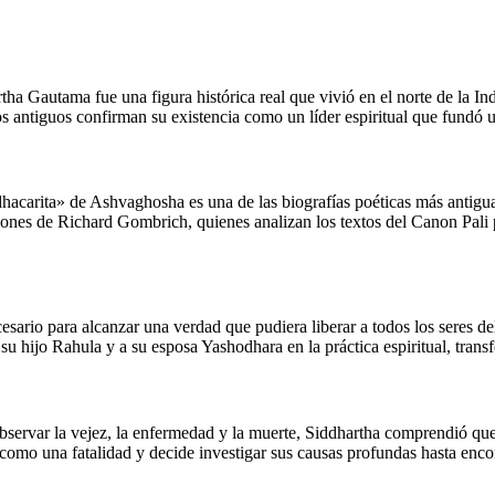
ha Gautama fue una figura histórica real que vivió en el norte de la Ind
os antiguos confirman su existencia como un líder espiritual que fundó 
dhacarita» de Ashvaghosha es una de las biografías poéticas más antigua
 de Richard Gombrich, quienes analizan los textos del Canon Pali par
esario para alcanzar una verdad que pudiera liberar a todos los seres de
 su hijo Rahula y a su esposa Yashodhara en la práctica espiritual, tra
 observar la vejez, la enfermedad y la muerte, Siddhartha comprendió que 
 como una fatalidad y decide investigar sus causas profundas hasta encon