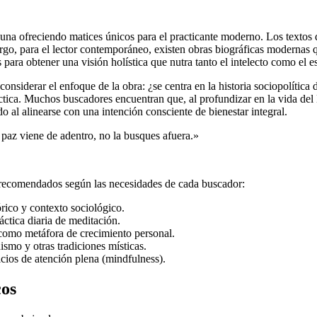
 una ofreciendo matices únicos para el practicante moderno. Los textos d
argo, para el lector contemporáneo, existen obras biográficas modernas q
ara obtener una visión holística que nutra tanto el intelecto como el e
onsiderar el enfoque de la obra: ¿se centra en la historia sociopolítica
práctica. Muchos buscadores encuentran que, al profundizar en la vida de
o al alinearse con una intención consciente de bienestar integral.
 paz viene de adentro, no la busques afuera.»
más recomendados según las necesidades de cada buscador:
órico y contexto sociológico.
ráctica diaria de meditación.
 como metáfora de crecimiento personal.
ismo y otras tradiciones místicas.
cios de atención plena (mindfulness).
cos