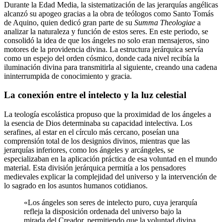
Durante la Edad Media, la sistematización de las jerarquías angélicas
alcanzó su apogeo gracias a la obra de teólogos como Santo Tomás
de Aquino, quien dedicó gran parte de su
Summa Theologiae
a
analizar la naturaleza y función de estos seres. En este periodo, se
consolidó la idea de que los ángeles no solo eran mensajeros, sino
motores de la providencia divina. La estructura jerárquica servía
como un espejo del orden cósmico, donde cada nivel recibía la
iluminación divina para transmitirla al siguiente, creando una cadena
ininterrumpida de conocimiento y gracia.
La conexión entre el intelecto y la luz celestial
La teología escolástica propuso que la proximidad de los ángeles a
la esencia de Dios determinaba su capacidad intelectiva. Los
serafines, al estar en el círculo más cercano, poseían una
comprensión total de los designios divinos, mientras que las
jerarquías inferiores, como los ángeles y arcángeles, se
especializaban en la aplicación práctica de esa voluntad en el mundo
material. Esta división jerárquica permitía a los pensadores
medievales explicar la complejidad del universo y la intervención de
lo sagrado en los asuntos humanos cotidianos.
«Los ángeles son seres de intelecto puro, cuya jerarquía
refleja la disposición ordenada del universo bajo la
mirada del Creador, permitiendo que la voluntad divina