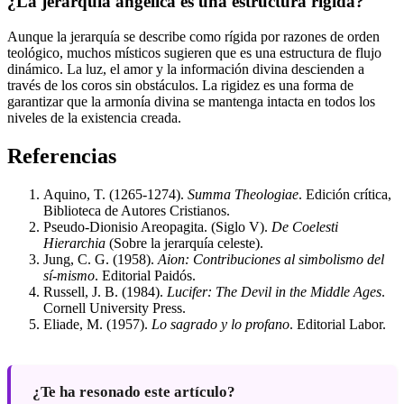
¿La jerarquía angélica es una estructura rígida?
Aunque la jerarquía se describe como rígida por razones de orden
teológico, muchos místicos sugieren que es una estructura de flujo
dinámico. La luz, el amor y la información divina descienden a
través de los coros sin obstáculos. La rigidez es una forma de
garantizar que la armonía divina se mantenga intacta en todos los
niveles de la existencia creada.
Referencias
Aquino, T. (1265-1274).
Summa Theologiae
. Edición crítica,
Biblioteca de Autores Cristianos.
Pseudo-Dionisio Areopagita. (Siglo V).
De Coelesti
Hierarchia
(Sobre la jerarquía celeste).
Jung, C. G. (1958).
Aion: Contribuciones al simbolismo del
sí-mismo
. Editorial Paidós.
Russell, J. B. (1984).
Lucifer: The Devil in the Middle Ages
.
Cornell University Press.
Eliade, M. (1957).
Lo sagrado y lo profano
. Editorial Labor.
¿Te ha resonado este artículo?