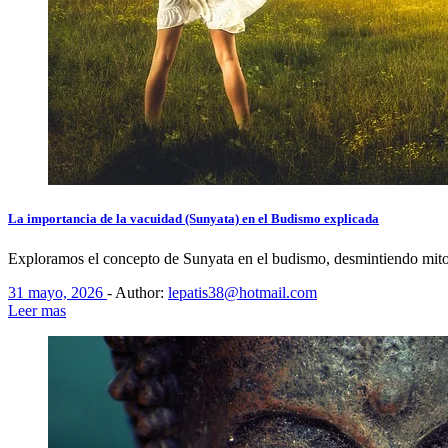
La importancia de la vacuidad (Sunyata) en el Budismo explicada
Exploramos el concepto de Sunyata en el budismo, desmintiendo mito
31 mayo, 2026
-
Author:
lepatis38@hotmail.com
Leer mas