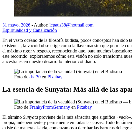
31 mayo, 2026
-
Author:
lepatis38@hotmail.com
Espiritualidad y Canalización
En el vasto océano de la filosofía budista, pocos conceptos han sido 
existencia, la vacuidad se erige como la llave maestra que permite c
el máximo rigor y respeto, reconociendo que, para muchos buscadores es
este recorrido, exploraremos cómo esta visión no solo transforma nues
ancestrales en nuestro desarrollo interior cotidiano.
Foto de
ds_30
en
Pixabay
La esencia de Sunyata: Más allá de las apa
Foto de
FrankyFromGermany
en
Pixabay
El término
Sunyata
proviene de la raíz sánscrita que significa «vacío»
propia, independiente y permanente en todas las cosas. Todo fenómeno
existe de manera aislada, comenzamos a derribar las barreras del ego q