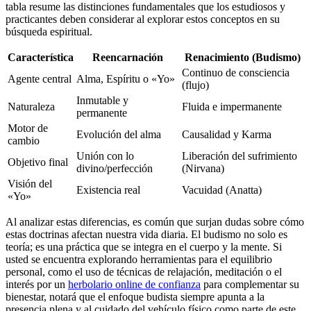
tabla resume las distinciones fundamentales que los estudiosos y
practicantes deben considerar al explorar estos conceptos en su
búsqueda espiritual.
Característica
Reencarnación
Renacimiento (Budismo)
Continuo de consciencia
Agente central
Alma, Espíritu o «Yo»
(flujo)
Inmutable y
Naturaleza
Fluida e impermanente
permanente
Motor de
Evolución del alma
Causalidad y Karma
cambio
Unión con lo
Liberación del sufrimiento
Objetivo final
divino/perfección
(Nirvana)
Visión del
Existencia real
Vacuidad (Anatta)
«Yo»
Al analizar estas diferencias, es común que surjan dudas sobre cómo
estas doctrinas afectan nuestra vida diaria. El budismo no solo es
teoría; es una práctica que se integra en el cuerpo y la mente. Si
usted se encuentra explorando herramientas para el equilibrio
personal, como el uso de técnicas de relajación, meditación o el
interés por un
herbolario online de confianza
para complementar su
bienestar, notará que el enfoque budista siempre apunta a la
presencia plena y al cuidado del vehículo físico como parte de este