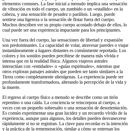
elementos comunes. La fase inicial a menudo implica una sensación
de vibración en todo el cuerpo, un zumbido o un «estallido» en la
cabeza, y una sensación de pesadez o parálisis. Luego, puede
sentirse una ligereza o la sensación de flotar fuera del cuerpo.
Muchos describen ver su propio cuerpo acostado debajo de ellos, lo
cual puede ser una experiencia impactante para los principiantes.
Una vez fuera del cuerpo, las sensaciones de libertad y expansión
son predominantes. La capacidad de volar, atravesar paredes o viajar
instantáneamente a lugares distantes es comúnmente reportada. Los
colores y los sonidos pueden percibirse de manera más vívida e
intensa que en la realidad física. Algunos viajeros astrales
interactúan con «entidades» o «guías espirituales», mientras que
otros exploran paisajes astrales que pueden ser tanto similares a la
Tierra como completamente alienígenas. La experiencia puede ser
profundamente transformadora, alterando la percepción de la vida y
la muerte.
El regreso al cuerpo físico a menudo se describe como un tirón
repentino o una caída. La conciencia se reincorpora al cuerpo, a
veces con un pequeño sobresalto o una sensación de desorientación.
Es común experimentar una gran lucidez y un recuerdo vívido de la
experiencia, aunque para algunos, los detalles pueden desvanecerse
rápidamente si no se registran. La clave para recordar es la intención
y la práctica de la rememoración, similar a cómo se entrenan los