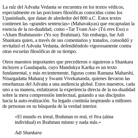
La raíz del Advaita Vedanta se encuentra en los textos védicos,
especialmente en las porciones filosóficas conocidas como los
Upanishads, que datan de alrededor del 800 a.C. Estos textos
contienen las «grandes sentencias» (Mahavakyas) que encapsulan la
esencia de la no-dualidad, como «Tat Tvam Asi» (Tú eres Eso) o
«Aham Brahmasmi» (Yo soy Brahman). Sin embargo, fue Adi
Shankara quien, a través de sus comentarios y tratados, consolidó y
revitalizó el Advaita Vedanta, defendiéndolo vigorosamente contra
otras escuelas filosóficas de su tiempo.
Otros maestros importantes que precedieron o siguieron a Shankara
incluyen a Gaudapada, cuyo Mandukya Karika es un texto
fundamental, y más recientemente, figuras como Ramana Maharshi,
Nisargadatta Maharaj y Swami Vivekananda, quienes llevaron las
enseñanzas del Advaita a una audiencia global. Estos maestros, cada
uno a su manera, enfatizaron la experiencia directa de la no-dualidad
sobre la mera comprensión intelectual, guiando a sus discípulos
hacia la auto-realización. Su legado continúa inspirando a millones
de personas en su búsqueda de la verdad interior.
«El mundo es irreal, Brahman es real, el Jiva (alma
individual) es Brahman mismo y nada más.»
Adi Shankara