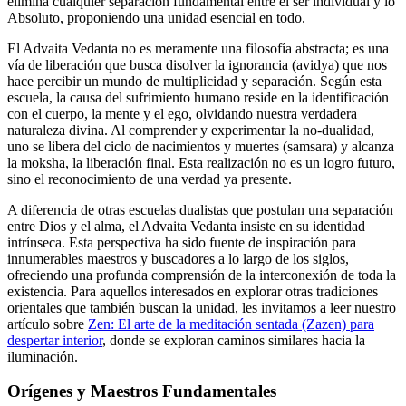
elimina cualquier separación fundamental entre el ser individual y lo
Absoluto, proponiendo una unidad esencial en todo.
El Advaita Vedanta no es meramente una filosofía abstracta; es una
vía de liberación que busca disolver la ignorancia (avidya) que nos
hace percibir un mundo de multiplicidad y separación. Según esta
escuela, la causa del sufrimiento humano reside en la identificación
con el cuerpo, la mente y el ego, olvidando nuestra verdadera
naturaleza divina. Al comprender y experimentar la no-dualidad,
uno se libera del ciclo de nacimientos y muertes (samsara) y alcanza
la moksha, la liberación final. Esta realización no es un logro futuro,
sino el reconocimiento de una verdad ya presente.
A diferencia de otras escuelas dualistas que postulan una separación
entre Dios y el alma, el Advaita Vedanta insiste en su identidad
intrínseca. Esta perspectiva ha sido fuente de inspiración para
innumerables maestros y buscadores a lo largo de los siglos,
ofreciendo una profunda comprensión de la interconexión de toda la
existencia. Para aquellos interesados en explorar otras tradiciones
orientales que también buscan la unidad, les invitamos a leer nuestro
artículo sobre
Zen: El arte de la meditación sentada (Zazen) para
despertar interior
, donde se exploran caminos similares hacia la
iluminación.
Orígenes y Maestros Fundamentales