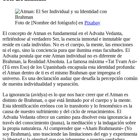
Foto de [Nombre del fotógrafo] en
Pixabay
El concepto de Atman es fundamental en el Advaita Vedanta,
refiriéndose al verdadero Ser, la esencia inmortal e inmutable que
reside en cada individuo. No es el cuerpo, la mente, las emociones
ni el ego, sino la conciencia pura que ilumina estas facultades. El
Advaita postula que este Atman individual no es diferente de
Brahman, la Realidad Absoluta. La famosa máxima «Tat Tvam Asi»
(Tú eres Eso) de los Upanishads encapsula esta identidad profunda:
el Atman dentro de ti es el mismo Brahman que impregna el
universo. Es una declaración audaz que desafía la percepción común
de nuestra individualidad y separación.
La ignorancia (avidya) es lo que nos hace creer que el Atman es
distinto de Brahman, o que está limitado por el cuerpo y la mente.
Esta identificación errónea con lo transitorio y lo fenoménico es la
causa de nuestro sufrimiento y del ciclo de renacimientos. El
Advaita Vedanta ofrece un camino para disolver esta ignorancia a
través del conocimiento (jnana), la meditación y la indagación sobre
la propia naturaleza. Al comprender que «Aham Brahmasmi» (Yo
soy Brahman), uno trasciende las limitaciones del ego y experimenta
la libertad y la plenitud que son inherentes a nuestra verdadera