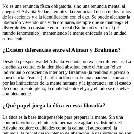
No es una renuncia física obligatoria, sino una renuncia mental al
apego. El Advaita Vedanta enfatiza la renuncia al deseo de los frutos
de las acciones y a la identificación con el ego. Se puede alcanzar la
liberación viviendo una vida ordinaria, siempre que se mantenga el
discernimiento constante entre lo real (Brahman) y lo irreal (el
mundo fenoménico), manteniendo la mente enfocada en la unidad
subyacente.
¿Existen diferencias entre el Atman y Brahman?
Desde la perspectiva del Advaita Vedanta, no existen diferencias. La
enseñanza central es la identidad absoluta entre el Atman (el yo
individual o consciencia interior) y Brahman (la realidad suprema o
consciencia cósmica). La distinción es solo una apariencia causada
por las limitaciones de la mente humana y la ignorancia; en el estado
de conocimiento pleno, la dualidad entre el yo y el todo se disuelve
completamente.
¿Qué papel juega la ética en esta filosofía?
La ética es la base indispensable para preparar la mente. Sin una
conducta virtuosa, el intelecto permanece agitado y distraído. El
Advaita requiere cualidades como la calma, el autocontrol, la
renuncia, la fe y el deseo intenso de liberación. Estas virtudes no son