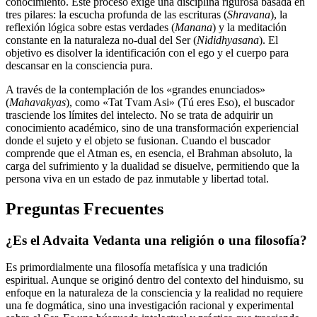
conocimiento. Este proceso exige una disciplina rigurosa basada en
tres pilares: la escucha profunda de las escrituras (
Shravana
), la
reflexión lógica sobre estas verdades (
Manana
) y la meditación
constante en la naturaleza no-dual del Ser (
Nididhyasana
). El
objetivo es disolver la identificación con el ego y el cuerpo para
descansar en la consciencia pura.
A través de la contemplación de los «grandes enunciados»
(
Mahavakyas
), como «Tat Tvam Asi» (Tú eres Eso), el buscador
trasciende los límites del intelecto. No se trata de adquirir un
conocimiento académico, sino de una transformación experiencial
donde el sujeto y el objeto se fusionan. Cuando el buscador
comprende que el Atman es, en esencia, el Brahman absoluto, la
carga del sufrimiento y la dualidad se disuelve, permitiendo que la
persona viva en un estado de paz inmutable y libertad total.
Preguntas Frecuentes
¿Es el Advaita Vedanta una religión o una filosofía?
Es primordialmente una filosofía metafísica y una tradición
espiritual. Aunque se originó dentro del contexto del hinduismo, su
enfoque en la naturaleza de la consciencia y la realidad no requiere
una fe dogmática, sino una investigación racional y experimental