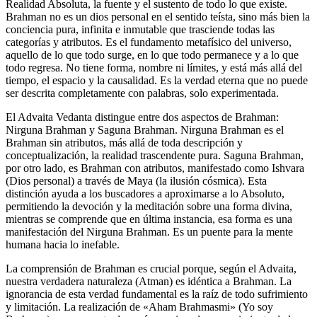
Realidad Absoluta, la fuente y el sustento de todo lo que existe.
Brahman no es un dios personal en el sentido teísta, sino más bien la
conciencia pura, infinita e inmutable que trasciende todas las
categorías y atributos. Es el fundamento metafísico del universo,
aquello de lo que todo surge, en lo que todo permanece y a lo que
todo regresa. No tiene forma, nombre ni límites, y está más allá del
tiempo, el espacio y la causalidad. Es la verdad eterna que no puede
ser descrita completamente con palabras, solo experimentada.
El Advaita Vedanta distingue entre dos aspectos de Brahman:
Nirguna Brahman y Saguna Brahman. Nirguna Brahman es el
Brahman sin atributos, más allá de toda descripción y
conceptualización, la realidad trascendente pura. Saguna Brahman,
por otro lado, es Brahman con atributos, manifestado como Ishvara
(Dios personal) a través de Maya (la ilusión cósmica). Esta
distinción ayuda a los buscadores a aproximarse a lo Absoluto,
permitiendo la devoción y la meditación sobre una forma divina,
mientras se comprende que en última instancia, esa forma es una
manifestación del Nirguna Brahman. Es un puente para la mente
humana hacia lo inefable.
La comprensión de Brahman es crucial porque, según el Advaita,
nuestra verdadera naturaleza (Atman) es idéntica a Brahman. La
ignorancia de esta verdad fundamental es la raíz de todo sufrimiento
y limitación. La realización de «Aham Brahmasmi» (Yo soy