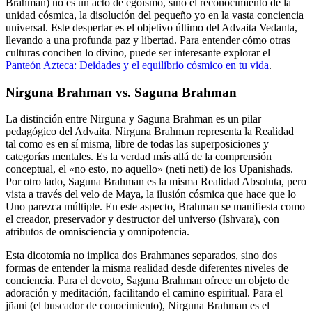
Brahman) no es un acto de egoísmo, sino el reconocimiento de la
unidad cósmica, la disolución del pequeño yo en la vasta conciencia
universal. Este despertar es el objetivo último del Advaita Vedanta,
llevando a una profunda paz y libertad. Para entender cómo otras
culturas conciben lo divino, puede ser interesante explorar el
Panteón Azteca: Deidades y el equilibrio cósmico en tu vida
.
Nirguna Brahman vs. Saguna Brahman
La distinción entre Nirguna y Saguna Brahman es un pilar
pedagógico del Advaita. Nirguna Brahman representa la Realidad
tal como es en sí misma, libre de todas las superposiciones y
categorías mentales. Es la verdad más allá de la comprensión
conceptual, el «no esto, no aquello» (neti neti) de los Upanishads.
Por otro lado, Saguna Brahman es la misma Realidad Absoluta, pero
vista a través del velo de Maya, la ilusión cósmica que hace que lo
Uno parezca múltiple. En este aspecto, Brahman se manifiesta como
el creador, preservador y destructor del universo (Ishvara), con
atributos de omnisciencia y omnipotencia.
Esta dicotomía no implica dos Brahmanes separados, sino dos
formas de entender la misma realidad desde diferentes niveles de
conciencia. Para el devoto, Saguna Brahman ofrece un objeto de
adoración y meditación, facilitando el camino espiritual. Para el
jñani (el buscador de conocimiento), Nirguna Brahman es el