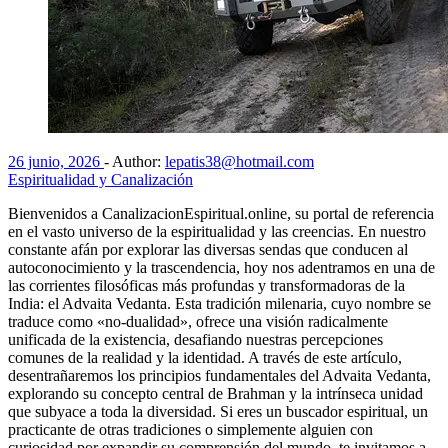
26 junio, 2026
-
Author:
lepatis38@hotmail.com
Espiritualidad y Canalización
Bienvenidos a CanalizacionEspiritual.online, su portal de referencia
en el vasto universo de la espiritualidad y las creencias. En nuestro
constante afán por explorar las diversas sendas que conducen al
autoconocimiento y la trascendencia, hoy nos adentramos en una de
las corrientes filosóficas más profundas y transformadoras de la
India: el Advaita Vedanta. Esta tradición milenaria, cuyo nombre se
traduce como «no-dualidad», ofrece una visión radicalmente
unificada de la existencia, desafiando nuestras percepciones
comunes de la realidad y la identidad. A través de este artículo,
desentrañaremos los principios fundamentales del Advaita Vedanta,
explorando su concepto central de Brahman y la intrínseca unidad
que subyace a toda la diversidad. Si eres un buscador espiritual, un
practicante de otras tradiciones o simplemente alguien con
curiosidad por expandir su comprensión del mundo, te invitamos a