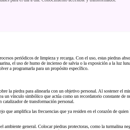
procesos periódicos de limpieza y recarga. Con el uso, estas piedras abs
rina, el uso de humo de incienso de salvia o la exposición a la luz lun
olver a programarla para un propósito específico.
bre la piedra para alinearla con un objetivo personal. Al sostener el mi
ea un vínculo simbólico que actúa como un recordatorio constante de nu
un catalizador de transformación personal.
o que amplifica las frecuencias que ya residen en el corazón de quien l
en el ambiente general. Colocar piedras protectoras, como la turmalina ne