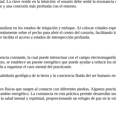
ad. La clave reside en la intuición: el usuario debe sentir la resonanci
ante y una conexión más profunda con el entorno.
dizar en los estados de relajación y enfoque. Al colocar cristales espec
 comúnmente sobre el pecho para abrir el centro del corazón, facilitando
 facilita el acceso a estados de introspección profunda.
uencia constante, la cual puede interactuar con el campo electromagnét
ano, se establece un puente energético que puede ayudar a reducir los ni
da a organizar el caos mental del practicante.
abiduría geológica de la tierra y la conciencia fluida del ser humano en
 físicas que surgen al contacto con diferentes piedras. Algunos pract
rcambio energético. La constancia en esta práctica permite desarrollar 
 la salud mental y espiritual, proporcionando un refugio de paz en la vid