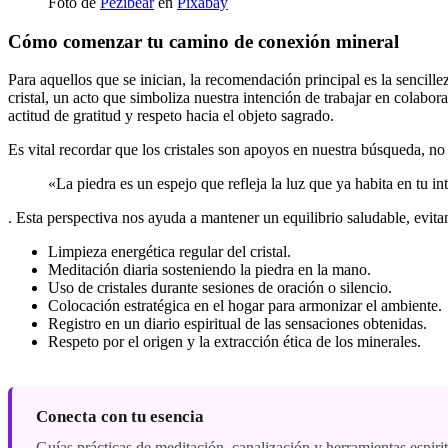
Foto de
Pezibear
en
Pixabay
Cómo comenzar tu camino de conexión mineral
Para aquellos que se inician, la recomendación principal es la sencill
cristal, un acto que simboliza nuestra intención de trabajar en colabo
actitud de gratitud y respeto hacia el objeto sagrado.
Es vital recordar que los cristales son apoyos en nuestra búsqueda, no 
«La piedra es un espejo que refleja la luz que ya habita en tu i
. Esta perspectiva nos ayuda a mantener un equilibrio saludable, evit
Limpieza energética regular del cristal.
Meditación diaria sosteniendo la piedra en la mano.
Uso de cristales durante sesiones de oración o silencio.
Colocación estratégica en el hogar para armonizar el ambiente.
Registro en un diario espiritual de las sensaciones obtenidas.
Respeto por el origen y la extracción ética de los minerales.
Conecta con tu esencia
Guías prácticas de meditación, canalización y herramientas espiri