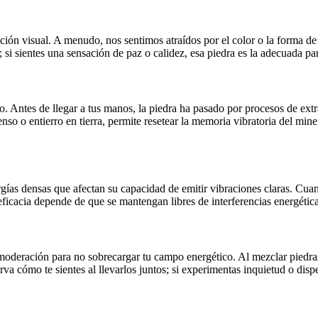
tracción visual. A menudo, nos sentimos atraídos por el color o la forma
 si sientes una sensación de paz o calidez, esa piedra es la adecuada par
do. Antes de llegar a tus manos, la piedra ha pasado por procesos de ex
so o entierro en tierra, permite resetear la memoria vibratoria del min
rgías densas que afectan su capacidad de emitir vibraciones claras. Cuand
eficacia depende de que se mantengan libres de interferencias energétic
on moderación para no sobrecargar tu campo energético. Al mezclar pie
rva cómo te sientes al llevarlos juntos; si experimentas inquietud o disp