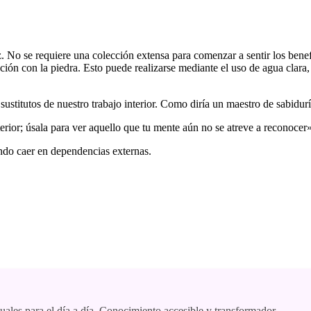
ez. No se requiere una colección extensa para comenzar a sentir los ben
ración con la piedra. Esto puede realizarse mediante el uso de agua cla
sustitutos de nuestro trabajo interior. Como diría un maestro de sabidurí
nterior; úsala para ver aquello que tu mente aún no se atreve a reconocer
ando caer en dependencias externas.
tuales para el día a día. Conocimiento accesible y transformador.