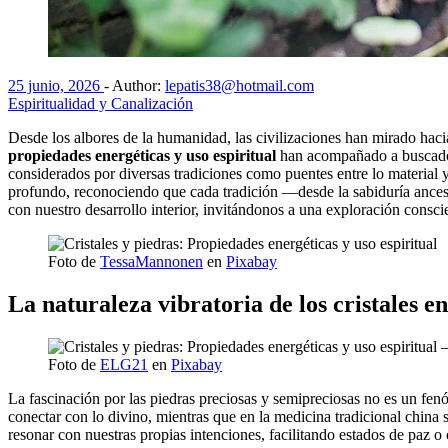
25 junio, 2026
-
Author:
lepatis38@hotmail.com
Espiritualidad y Canalización
Desde los albores de la humanidad, las civilizaciones han mirado haci
propiedades energéticas y uso espiritual
han acompañado a buscadore
considerados por diversas tradiciones como puentes entre lo material 
profundo, reconociendo que cada tradición —desde la sabiduría ancest
con nuestro desarrollo interior, invitándonos a una exploración conscie
Foto de
TessaMannonen
en
Pixabay
La naturaleza vibratoria de los cristales en
Foto de
ELG21
en
Pixabay
La fascinación por las piedras preciosas y semipreciosas no es un fenóm
conectar con lo divino, mientras que en la medicina tradicional china 
resonar con nuestras propias intenciones, facilitando estados de paz o 