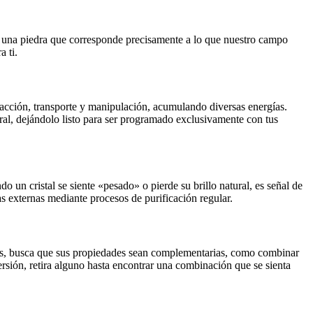
 de una piedra que corresponde precisamente a lo que nuestro campo
a ti.
tracción, transporte y manipulación, acumulando diversas energías.
eral, dejándolo listo para ser programado exclusivamente con tus
o un cristal se siente «pesado» o pierde su brillo natural, es señal de
as externas mediante procesos de purificación regular.
dras, busca que sus propiedades sean complementarias, como combinar
ersión, retira alguno hasta encontrar una combinación que se sienta