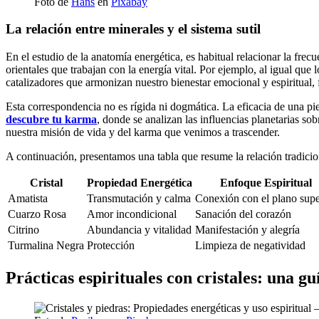
Foto de
Hans
en
Pixabay
La relación entre minerales y el sistema sutil
En el estudio de la anatomía energética, es habitual relacionar la frec
orientales que trabajan con la energía vital. Por ejemplo, al igual que 
catalizadores que armonizan nuestro bienestar emocional y espiritual, 
Esta correspondencia no es rígida ni dogmática. La eficacia de una pi
descubre tu karma
, donde se analizan las influencias planetarias so
nuestra misión de vida y del karma que venimos a trascender.
A continuación, presentamos una tabla que resume la relación tradiciona
Cristal
Propiedad Energética
Enfoque Espiritual
Amatista
Transmutación y calma
Conexión con el plano supe
Cuarzo Rosa
Amor incondicional
Sanación del corazón
Citrino
Abundancia y vitalidad
Manifestación y alegría
Turmalina Negra
Protección
Limpieza de negatividad
Prácticas espirituales con cristales: una guí