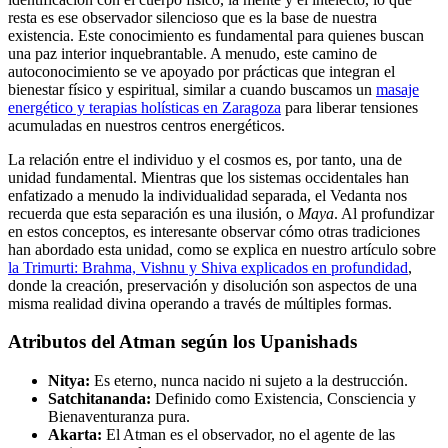
resta es ese observador silencioso que es la base de nuestra
existencia. Este conocimiento es fundamental para quienes buscan
una paz interior inquebrantable. A menudo, este camino de
autoconocimiento se ve apoyado por prácticas que integran el
bienestar físico y espiritual, similar a cuando buscamos un
masaje
energético y terapias holísticas en Zaragoza
para liberar tensiones
acumuladas en nuestros centros energéticos.
La relación entre el individuo y el cosmos es, por tanto, una de
unidad fundamental. Mientras que los sistemas occidentales han
enfatizado a menudo la individualidad separada, el Vedanta nos
recuerda que esta separación es una ilusión, o
Maya
. Al profundizar
en estos conceptos, es interesante observar cómo otras tradiciones
han abordado esta unidad, como se explica en nuestro artículo sobre
la Trimurti: Brahma, Vishnu y Shiva explicados en profundidad
,
donde la creación, preservación y disolución son aspectos de una
misma realidad divina operando a través de múltiples formas.
Atributos del Atman según los Upanishads
Nitya:
Es eterno, nunca nacido ni sujeto a la destrucción.
Satchitananda:
Definido como Existencia, Consciencia y
Bienaventuranza pura.
Akarta:
El Atman es el observador, no el agente de las