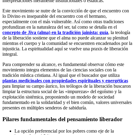
interpretaciones meramente institucionales o estáticas.
Este movimiento se nutre de la convicción de que el encuentro con
lo Divino es inseparable del encuentro con el hermano,
especialmente con el más vulnerable. Así como otras tradiciones
profundizan en la naturaleza del ser, tal como se detalla en el
concepto de Jiva (alma) en la tradición jainista: guía
, la teología
de la liberación sostiene que el alma no puede alcanzar su plenitud
mientras el cuerpo y la comunidad se encuentren encadenados por la
injusticia. La espiritualidad aquí se vuelve una praxis de liberación
integral.
Para comprender su alcance, es fundamental observar cómo este
movimiento integra elementos de las ciencias sociales con la
tradición mística cristiana. Al igual que el buscador que utiliza
plantas medicinales con propiedades espirituales y energéticas
para limpiar su campo áurico, los teólogos de la liberación buscaron
limpiar la estructura social de las «impurezas» del egoísmo y la
explotación sistémica, proponiendo un modelo de sociedad
fundamentado en la solidaridad y el bien común, valores universales
presentes en múltiples senderos de sabiduría.
Pilares fundamentales del pensamiento liberador
La opción preferencial por los pobres como eje de la