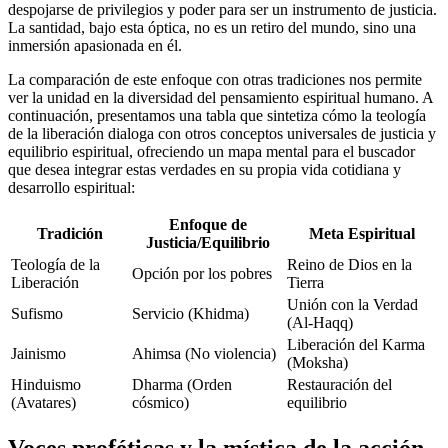
despojarse de privilegios y poder para ser un instrumento de justicia.
La santidad, bajo esta óptica, no es un retiro del mundo, sino una
inmersión apasionada en él.
La comparación de este enfoque con otras tradiciones nos permite
ver la unidad en la diversidad del pensamiento espiritual humano. A
continuación, presentamos una tabla que sintetiza cómo la teología
de la liberación dialoga con otros conceptos universales de justicia y
equilibrio espiritual, ofreciendo un mapa mental para el buscador
que desea integrar estas verdades en su propia vida cotidiana y
desarrollo espiritual:
Enfoque de
Tradición
Meta Espiritual
Justicia/Equilibrio
Teología de la
Reino de Dios en la
Opción por los pobres
Liberación
Tierra
Unión con la Verdad
Sufismo
Servicio (Khidma)
(Al-Haqq)
Liberación del Karma
Jainismo
Ahimsa (No violencia)
(Moksha)
Hinduismo
Dharma (Orden
Restauración del
(Avatares)
cósmico)
equilibrio
Voces proféticas y la mística de la acción