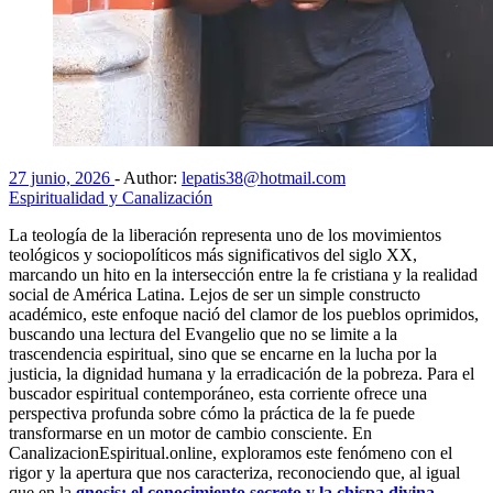
27 junio, 2026
-
Author:
lepatis38@hotmail.com
Espiritualidad y Canalización
La teología de la liberación representa uno de los movimientos
teológicos y sociopolíticos más significativos del siglo XX,
marcando un hito en la intersección entre la fe cristiana y la realidad
social de América Latina. Lejos de ser un simple constructo
académico, este enfoque nació del clamor de los pueblos oprimidos,
buscando una lectura del Evangelio que no se limite a la
trascendencia espiritual, sino que se encarne en la lucha por la
justicia, la dignidad humana y la erradicación de la pobreza. Para el
buscador espiritual contemporáneo, esta corriente ofrece una
perspectiva profunda sobre cómo la práctica de la fe puede
transformarse en un motor de cambio consciente. En
CanalizacionEspiritual.online, exploramos este fenómeno con el
rigor y la apertura que nos caracteriza, reconociendo que, al igual
que en la
gnosis: el conocimiento secreto y la chispa divina