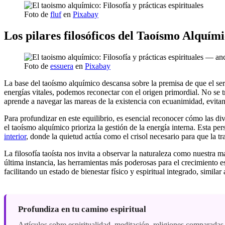
Foto de
fluf
en
Pixabay
Los pilares filosóficos del Taoísmo Alquím
Foto de
essuera
en
Pixabay
La base del taoísmo alquímico descansa sobre la premisa de que el ser
energías vitales, podemos reconectar con el origen primordial. No se t
aprende a navegar las mareas de la existencia con ecuanimidad, evita
Para profundizar en este equilibrio, es esencial reconocer cómo las div
el taoísmo alquímico prioriza la gestión de la energía interna. Esta p
interior
, donde la quietud actúa como el crisol necesario para que la t
La filosofía taoísta nos invita a observar la naturaleza como nuestra m
última instancia, las herramientas más poderosas para el crecimiento esp
facilitando un estado de bienestar físico y espiritual integrado, similar
Profundiza en tu camino espiritual
Artículos sobre espiritualidad, meditación, religiones comparadas