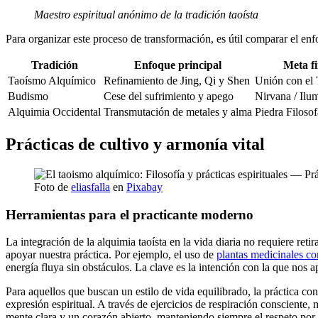
Maestro espiritual anónimo de la tradición taoísta
Para organizar este proceso de transformación, es útil comparar el en
Tradición
Enfoque principal
Meta fi
Taoísmo Alquímico
Refinamiento de Jing, Qi y Shen
Unión con el
Budismo
Cese del sufrimiento y apego
Nirvana / Ilu
Alquimia Occidental
Transmutación de metales y alma
Piedra Filosof
Prácticas de cultivo y armonía vital
Foto de
eliasfalla
en
Pixabay
Herramientas para el practicante moderno
La integración de la alquimia taoísta en la vida diaria no requiere ret
apoyar nuestra práctica. Por ejemplo, el uso de
plantas medicinales co
energía fluya sin obstáculos. La clave es la intención con la que nos
Para aquellos que buscan un estilo de vida equilibrado, la práctica c
expresión espiritual. A través de ejercicios de respiración consciente
mente clara y un corazón abierto, manteniendo siempre el respeto por l