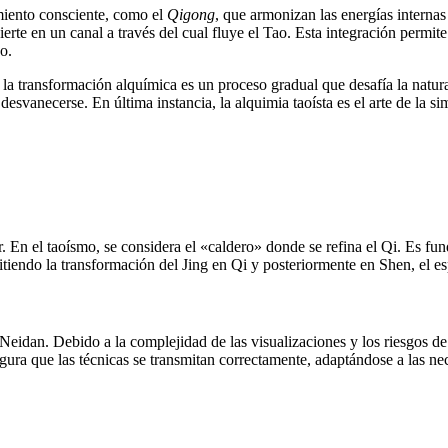
imiento consciente, como el
Qigong
, que armonizan las energías interna
te en un canal a través del cual fluye el Tao. Esta integración permite a
o.
es la transformación alquímica es un proceso gradual que desafía la nat
esvanecerse. En última instancia, la alquimia taoísta es el arte de la si
or. En el taoísmo, se considera el «caldero» donde se refina el Qi. Es 
itiendo la transformación del Jing en Qi y posteriormente en Shen, el esp
 Neidan. Debido a la complejidad de las visualizaciones y los riesgos d
segura que las técnicas se transmitan correctamente, adaptándose a las 