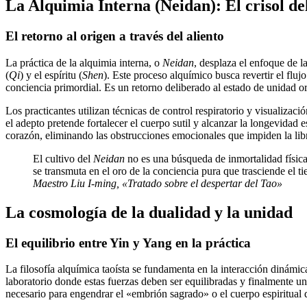
La Alquimia Interna (Neidan): El crisol de
El retorno al origen a través del aliento
La práctica de la alquimia interna, o
Neidan
, desplaza el enfoque de l
(
Qi
) y el espíritu (
Shen
). Este proceso alquímico busca revertir el fluj
conciencia primordial. Es un retorno deliberado al estado de unidad or
Los practicantes utilizan técnicas de control respiratorio y visualizació
el adepto pretende fortalecer el cuerpo sutil y alcanzar la longevidad
corazón, eliminando las obstrucciones emocionales que impiden la lib
El cultivo del
Neidan
no es una búsqueda de inmortalidad física, 
se transmuta en el oro de la conciencia pura que trasciende el t
Maestro Liu I-ming, «Tratado sobre el despertar del Tao»
La cosmología de la dualidad y la unidad
El equilibrio entre Yin y Yang en la práctica
La filosofía alquímica taoísta se fundamenta en la interacción dinámi
laboratorio donde estas fuerzas deben ser equilibradas y finalmente u
necesario para engendrar el «embrión sagrado» o el cuerpo espiritual q