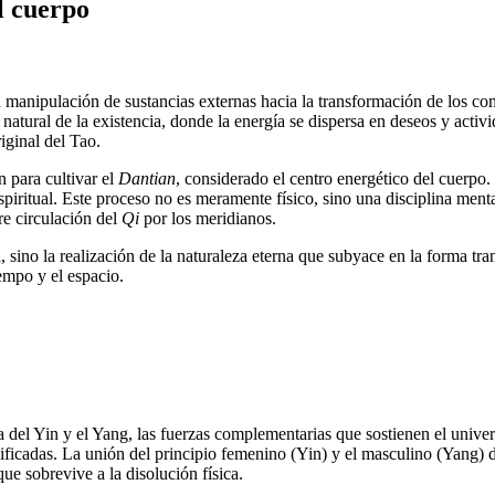
l cuerpo
a manipulación de sustancias externas hacia la transformación de los com
o natural de la existencia, donde la energía se dispersa en deseos y activ
iginal del Tao.
n para cultivar el
Dantian
, considerado el centro energético del cuerpo. 
 espiritual. Este proceso no es meramente físico, sino una disciplina me
re circulación del
Qi
por los meridianos.
sino la realización de la naturaleza eterna que subyace en la forma tran
iempo y el espacio.
ca del Yin y el Yang, las fuerzas complementarias que sostienen el univ
nificadas. La unión del principio femenino (Yin) y el masculino (Yang) 
ue sobrevive a la disolución física.