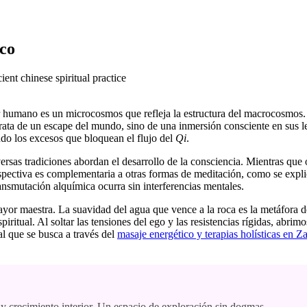
ico
 humano es un microcosmos que refleja la estructura del macrocosmos. E
rata de un escape del mundo, sino de una inmersión consciente en sus le
ndo los excesos que bloquean el flujo del
Qi
.
ersas tradiciones abordan el desarrollo de la consciencia. Mientras que o
erspectiva es complementaria a otras formas de meditación, como se expl
ransmutación alquímica ocurra sin interferencias mentales.
ayor maestra. La suavidad del agua que vence a la roca es la metáfora def
iritual. Al soltar las tensiones del ego y las resistencias rígidas, abrimo
 al que se busca a través del
masaje energético y terapias holísticas en Z
 y crecimiento interior. Un espacio de exploración sin dogmas.