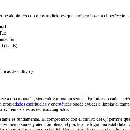
foque alquímico con otras tradiciones que también buscan el perfecciona
nal
 Tao
minación
al (Lapis)
irarse a una montaña, sino cultivar una presencia alquímica en cada acci
n propiedades espirituales y energéticas
puede ayudar a limpiar el campo
 aproximamos a estos recursos sagrados.
onstante es fundamental. El compromiso con el cultivo del
Qi
permite que 
, movimiento suave y atención plena, el practicante logra una estabilida
as diversas formas en que la divinidad se manifiesta en cada cultura.