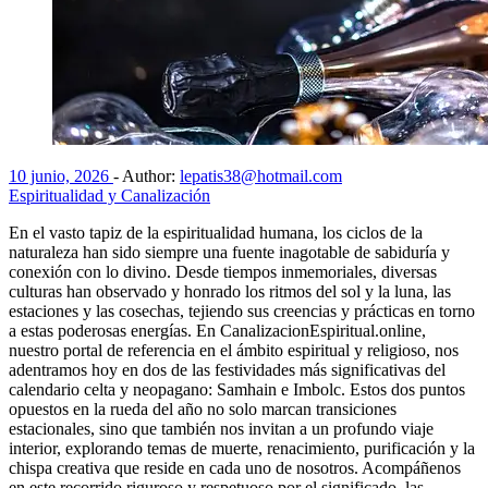
10 junio, 2026
-
Author:
lepatis38@hotmail.com
Espiritualidad y Canalización
En el vasto tapiz de la espiritualidad humana, los ciclos de la
naturaleza han sido siempre una fuente inagotable de sabiduría y
conexión con lo divino. Desde tiempos inmemoriales, diversas
culturas han observado y honrado los ritmos del sol y la luna, las
estaciones y las cosechas, tejiendo sus creencias y prácticas en torno
a estas poderosas energías. En CanalizacionEspiritual.online,
nuestro portal de referencia en el ámbito espiritual y religioso, nos
adentramos hoy en dos de las festividades más significativas del
calendario celta y neopagano: Samhain e Imbolc. Estos dos puntos
opuestos en la rueda del año no solo marcan transiciones
estacionales, sino que también nos invitan a un profundo viaje
interior, explorando temas de muerte, renacimiento, purificación y la
chispa creativa que reside en cada uno de nosotros. Acompáñenos
en este recorrido riguroso y respetuoso por el significado, las