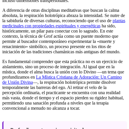
incluso dimensiones transpersonales.
A diferencia de otras disciplinas meditativas que buscan la calma
absoluta, la respiración holotrópica abraza la intensidad. Se nutre de
la sabiduría de diversas culturas, reconociendo que el uso de
plantas
medicinales con propiedades espirituales y energéticas
ha sido,
históricamente, un pilar para conectar con lo sagrado. En este
contexto, la técnica de Grof actúa como un puente moderno que
permite al buscador contemporáneo experimentar la «muerte y
renacimiento» simbólico, un proceso presente en los ritos de
iniciación de las tradiciones chamánicas más antiguas del mundo.
Es fundamental comprender que esta práctica no es un ejercicio de
aislamiento, sino un proceso de integración. Al igual que en la
mística, donde el alma busca la unión con lo Divino —un tema que
profundizamos en
La Mística Cristiana de Adoración: Un Camino
de Unión Divina
—, la respiración holotrópica permite disolver
temporalmente las barreras del ego. Al retirar el velo de la
percepción ordinaria, el practicante se encuentra con una realidad
más vasta, donde el tiempo y el espacio pierden su rigidez habitual,
permitiendo una sanación profunda a niveles que la terapia
convencional a menudo no alcanza a tocar.