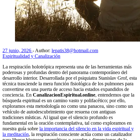
27 junio, 2026
-
Author:
lepatis38@hotmail.com
Espiritualidad y Canalización
La respiración holotrópica representa una de las herramientas más
poderosas y profundas dentro del panorama contemporáneo del
desarrollo interior. Desarrollada por el psiquiatra Stanislav Grof, esta
técnica trasciende la mera función fisiológica de los pulmones para
convertirse en una puerta de acceso hacia estados expandidos de
conciencia. En
CanalizacionEspiritual.online
, entendemos que la
búsqueda espiritual es un camino vasto y polifacético; por ello,
exploramos esta metodología no como una panacea, sino como un
vehículo de autodescubrimiento que resuena con antiguas
tradiciones místicas. Al igual que el silencio profundo es
fundamental en la oración contemplativa, tal como exploramos en
nuestra guía sobre
la importancia del silencio en la vida espiritual y
la meditación
, la respiración consciente actúa como un catalizador
para liberar bloqueos energéticos y acceder a dimensiones de la