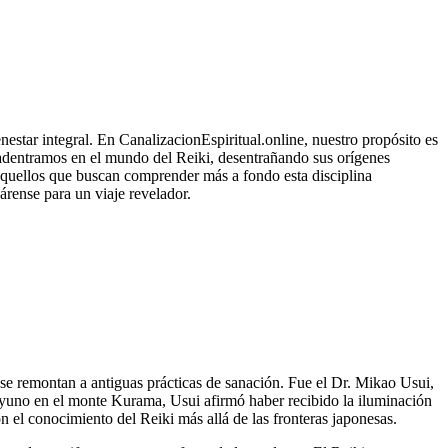
enestar integral. En CanalizacionEspiritual.online, nuestro propósito es
s adentramos en el mundo del Reiki, desentrañando sus orígenes
a aquellos que buscan comprender más a fondo esta disciplina
árense para un viaje revelador.
s se remontan a antiguas prácticas de sanación. Fue el Dr. Mikao Usui,
 ayuno en el monte Kurama, Usui afirmó haber recibido la iluminación
n el conocimiento del Reiki más allá de las fronteras japonesas.