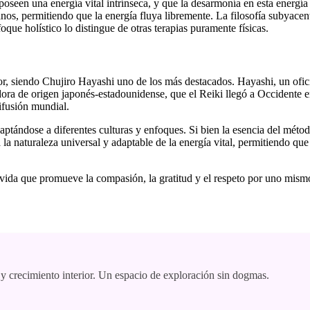
poseen una energía vital intrínseca, y que la desarmonía en esta energ
manos, permitiendo que la energía fluya libremente. La filosofía subyacen
oque holístico lo distingue de otras terapias puramente físicas.
r, siendo Chujiro Hayashi uno de los más destacados. Hayashi, un oficial
a de origen japonés-estadounidense, que el Reiki llegó a Occidente en
ifusión mundial.
tándose a diferentes culturas y enfoques. Si bien la esencia del métod
a la naturaleza universal y adaptable de la energía vital, permitiendo que
vida que promueve la compasión, la gratitud y el respeto por uno mismo
 y crecimiento interior. Un espacio de exploración sin dogmas.