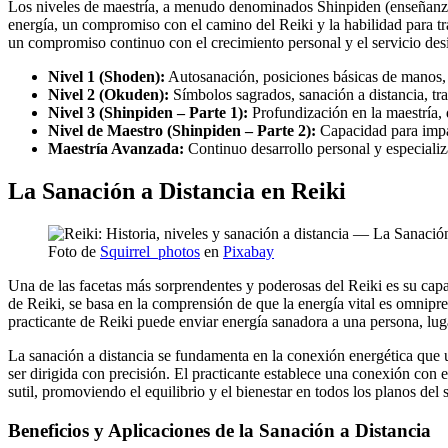
Los niveles de maestría, a menudo denominados Shinpiden (enseñanzas 
energía, un compromiso con el camino del Reiki y la habilidad para tra
un compromiso continuo con el crecimiento personal y el servicio des
Nivel 1 (Shoden):
Autosanación, posiciones básicas de manos, 
Nivel 2 (Okuden):
Símbolos sagrados, sanación a distancia, tr
Nivel 3 (Shinpiden – Parte 1):
Profundización en la maestría, d
Nivel de Maestro (Shinpiden – Parte 2):
Capacidad para impar
Maestría Avanzada:
Continuo desarrollo personal y especializ
La Sanación a Distancia en Reiki
Foto de
Squirrel_photos
en
Pixabay
Una de las facetas más sorprendentes y poderosas del Reiki es su capa
de Reiki, se basa en la comprensión de que la energía vital es omnipres
practicante de Reiki puede enviar energía sanadora a una persona, lug
La sanación a distancia se fundamenta en la conexión energética que un
ser dirigida con precisión. El practicante establece una conexión con e
sutil, promoviendo el equilibrio y el bienestar en todos los planos del s
Beneficios y Aplicaciones de la Sanación a Distancia