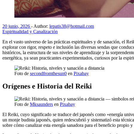
20 junio, 2026
-
Author:
lepatis38@hotmail.com
Espiritualidad y Canalización
En el vasto universo de las prácticas espirituales y de sanación, el Re
explorar con rigor, respeto e inclusión las diversas sendas que condu
históricos, la estructura de sus niveles de aprendizaje y la sorprende
energética, ya sean practicantes experimentados, curiosos por la espir
Foto de
secondfromthesun0
en
Pixabay
Orígenes e Historia del Reiki
Foto de
Mksaunders
en
Pixabay
El Reiki, cuyo significado se traduce del japonés como «energía univer
un monje budista japonés, quien redescubrió y sistematizó esta técni
sobre cómo canalizar esta energía sanadora para el beneficio propio y 