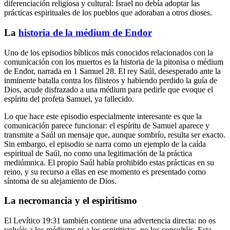
diferenciación religiosa y cultural: Israel no debía adoptar las
prácticas espirituales de los pueblos que adoraban a otros dioses.
La
historia de la médium de Endor
Uno de los episodios bíblicos más conocidos relacionados con la
comunicación con los muertos es la historia de la pitonisa o médium
de Endor, narrada en 1 Samuel 28. El rey Saúl, desesperado ante la
inminente batalla contra los filisteos y habiendo perdido la guía de
Dios, acude disfrazado a una médium para pedirle que evoque el
espíritu del profeta Samuel, ya fallecido.
Lo que hace este episodio especialmente interesante es que la
comunicación parece funcionar: el espíritu de Samuel aparece y
transmite a Saúl un mensaje que, aunque sombrío, resulta ser exacto.
Sin embargo, el episodio se narra como un ejemplo de la caída
espiritual de Saúl, no como una legitimación de la práctica
mediúmnica. El propio Saúl había prohibido estas prácticas en su
reino, y su recurso a ellas en ese momento es presentado como
síntoma de su alejamiento de Dios.
La necromancia y el espiritismo
El Levítico 19:31 también contiene una advertencia directa: no os
volváis a los médiums ni a los espiritistas, no los consultéis. Esta