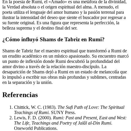
En la poesía de Rumi, el «Amado» es una metáfora de la divinidad,
la Verdad absoluta o el origen espiritual del alma. A menudo, el
poeta utiliza el lenguaje del amor humano y la pasión terrenal para
ilustrar la intensidad del deseo que siente el buscador por regresar a
su fuente original. Es una figura que representa la perfección, la
belleza suprema y el destino final del ser.
¿Cómo influyó Shams de Tabriz en Rumi?
Shams de Tabriz fue el maestro espiritual que transformó a Rumi de
un erudito académico en un místico apasionado. Su encuentro marcó
un punto de inflexión donde Rumi descubrió la profundidad del
amor divino a través de la relación maestro-discípulo. La
desaparición de Shams dejó a Rumi en un estado de melancolía que
lo impulsó a escribir sus obras más profundas y sublimes, centradas
en la separación y la unión.
Referencias
Chittick, W. C. (1983).
The Sufi Path of Love: The Spiritual
Teachings of Rumi
. SUNY Press.
Lewis, F. D. (2000).
Rumi: Past and Present, East and West:
The Life, Teachings and Poetry of Jalâl al-Din Rumi
.
Oneworld Publications.