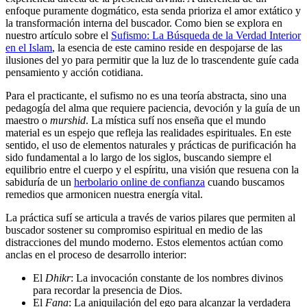
enfoque puramente dogmático, esta senda prioriza el amor extático y
la transformación interna del buscador. Como bien se explora en
nuestro artículo sobre el
Sufismo: La Búsqueda de la Verdad Interior
en el Islam
, la esencia de este camino reside en despojarse de las
ilusiones del yo para permitir que la luz de lo trascendente guíe cada
pensamiento y acción cotidiana.
Para el practicante, el sufismo no es una teoría abstracta, sino una
pedagogía del alma que requiere paciencia, devoción y la guía de un
maestro o
murshid
. La mística sufí nos enseña que el mundo
material es un espejo que refleja las realidades espirituales. En este
sentido, el uso de elementos naturales y prácticas de purificación ha
sido fundamental a lo largo de los siglos, buscando siempre el
equilibrio entre el cuerpo y el espíritu, una visión que resuena con la
sabiduría de un
herbolario online de confianza
cuando buscamos
remedios que armonicen nuestra energía vital.
La práctica sufí se articula a través de varios pilares que permiten al
buscador sostener su compromiso espiritual en medio de las
distracciones del mundo moderno. Estos elementos actúan como
anclas en el proceso de desarrollo interior:
El
Dhikr
: La invocación constante de los nombres divinos
para recordar la presencia de Dios.
El
Fana
: La aniquilación del ego para alcanzar la verdadera