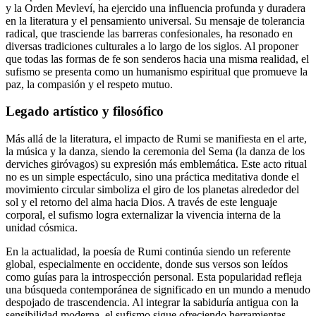
y la Orden Mevleví, ha ejercido una influencia profunda y duradera
en la literatura y el pensamiento universal. Su mensaje de tolerancia
radical, que trasciende las barreras confesionales, ha resonado en
diversas tradiciones culturales a lo largo de los siglos. Al proponer
que todas las formas de fe son senderos hacia una misma realidad, el
sufismo se presenta como un humanismo espiritual que promueve la
paz, la compasión y el respeto mutuo.
Legado artístico y filosófico
Más allá de la literatura, el impacto de Rumi se manifiesta en el arte,
la música y la danza, siendo la ceremonia del Sema (la danza de los
derviches giróvagos) su expresión más emblemática. Este acto ritual
no es un simple espectáculo, sino una práctica meditativa donde el
movimiento circular simboliza el giro de los planetas alrededor del
sol y el retorno del alma hacia Dios. A través de este lenguaje
corporal, el sufismo logra externalizar la vivencia interna de la
unidad cósmica.
En la actualidad, la poesía de Rumi continúa siendo un referente
global, especialmente en occidente, donde sus versos son leídos
como guías para la introspección personal. Esta popularidad refleja
una búsqueda contemporánea de significado en un mundo a menudo
despojado de trascendencia. Al integrar la sabiduría antigua con la
sensibilidad moderna, el sufismo sigue ofreciendo herramientas