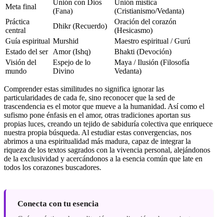
Unión con Dios
Unión mística
Meta final
(Fana)
(Cristianismo/Vedanta)
Práctica
Oración del corazón
Dhikr (Recuerdo)
central
(Hesicasmo)
Guía espiritual
Murshid
Maestro espiritual / Gurú
Estado del ser
Amor (Ishq)
Bhakti (Devoción)
Visión del
Espejo de lo
Maya / Ilusión (Filosofía
mundo
Divino
Vedanta)
Comprender estas similitudes no significa ignorar las
particularidades de cada fe, sino reconocer que la sed de
trascendencia es el motor que mueve a la humanidad. Así como el
sufismo pone énfasis en el amor, otras tradiciones aportan sus
propias luces, creando un tejido de sabiduría colectiva que enriquece
nuestra propia búsqueda. Al estudiar estas convergencias, nos
abrimos a una espiritualidad más madura, capaz de integrar la
riqueza de los textos sagrados con la vivencia personal, alejándonos
de la exclusividad y acercándonos a la esencia común que late en
todos los corazones buscadores.
Conecta con tu esencia