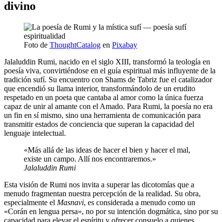
divino
Foto de
ThoughtCatalog
en
Pixabay
Jalaluddin Rumi, nacido en el siglo XIII, transformó la teología en
poesía viva, convirtiéndose en el guía espiritual más influyente de la
tradición sufí. Su encuentro con Shams de Tabriz fue el catalizador
que encendió su llama interior, transformándolo de un erudito
respetado en un poeta que cantaba al amor como la única fuerza
capaz de unir al amante con el Amado. Para Rumi, la poesía no era
un fin en sí mismo, sino una herramienta de comunicación para
transmitir estados de conciencia que superan la capacidad del
lenguaje intelectual.
«Más allá de las ideas de hacer el bien y hacer el mal,
existe un campo. Allí nos encontraremos.»
Jalaluddin Rumi
Esta visión de Rumi nos invita a superar las dicotomías que a
menudo fragmentan nuestra percepción de la realidad. Su obra,
especialmente el
Masnavi
, es considerada a menudo como un
«Corán en lengua persa», no por su intención dogmática, sino por su
capacidad para elevar el espíritu y ofrecer consuelo a quienes