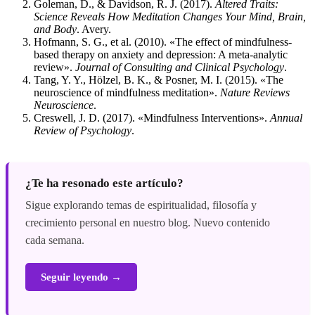
Goleman, D., & Davidson, R. J. (2017).
Altered Traits:
Science Reveals How Meditation Changes Your Mind, Brain,
and Body
. Avery.
Hofmann, S. G., et al. (2010). «The effect of mindfulness-
based therapy on anxiety and depression: A meta-analytic
review».
Journal of Consulting and Clinical Psychology
.
Tang, Y. Y., Hölzel, B. K., & Posner, M. I. (2015). «The
neuroscience of mindfulness meditation».
Nature Reviews
Neuroscience
.
Creswell, J. D. (2017). «Mindfulness Interventions».
Annual
Review of Psychology
.
¿Te ha resonado este artículo?
Sigue explorando temas de espiritualidad, filosofía y
crecimiento personal en nuestro blog. Nuevo contenido
cada semana.
Seguir leyendo →