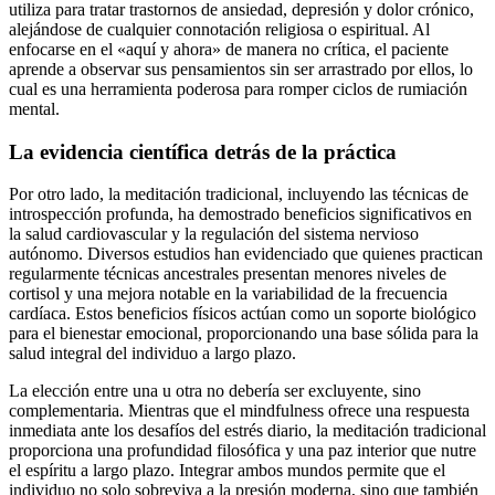
utiliza para tratar trastornos de ansiedad, depresión y dolor crónico,
alejándose de cualquier connotación religiosa o espiritual. Al
enfocarse en el «aquí y ahora» de manera no crítica, el paciente
aprende a observar sus pensamientos sin ser arrastrado por ellos, lo
cual es una herramienta poderosa para romper ciclos de rumiación
mental.
La evidencia científica detrás de la práctica
Por otro lado, la meditación tradicional, incluyendo las técnicas de
introspección profunda, ha demostrado beneficios significativos en
la salud cardiovascular y la regulación del sistema nervioso
autónomo. Diversos estudios han evidenciado que quienes practican
regularmente técnicas ancestrales presentan menores niveles de
cortisol y una mejora notable en la variabilidad de la frecuencia
cardíaca. Estos beneficios físicos actúan como un soporte biológico
para el bienestar emocional, proporcionando una base sólida para la
salud integral del individuo a largo plazo.
La elección entre una u otra no debería ser excluyente, sino
complementaria. Mientras que el mindfulness ofrece una respuesta
inmediata ante los desafíos del estrés diario, la meditación tradicional
proporciona una profundidad filosófica y una paz interior que nutre
el espíritu a largo plazo. Integrar ambos mundos permite que el
individuo no solo sobreviva a la presión moderna, sino que también