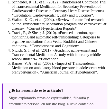
Schneider, R. H., et al. (2012). «Randomized Controlled Trial
of Transcendental Meditation for Secondary Prevention of
Cardiovascular Disease in Coronary Heart Disease Patients».
*Circulation: Cardiovascular Quality and Outcomes*.
Walton, K. G., et al. (2004). «Review of controlled research
on the Transcendental Meditation program and cardiovascular
disease». *Current Hypertension Reports*.
Travis, F., & Shear, J. (2010). «Focused attention, open
monitoring and automatic self-transcending: Categories to
organize meditations from Vedic, Buddhist and Chinese
traditions». *Consciousness and Cognition*.
Nidich, S. I., et al. (2011). «Academic achievement and
Transcendental Meditation: A study with inner-city middle
school students». *Education*.
Barnes, V. A., et al. (2003). «Impact of Transcendental
Meditation on ambulatory blood pressure in adolescents with
prehypertension». *American Journal of Hypertension*.
¿Te ha resonado este artículo?
Sigue explorando temas de espiritualidad, filosofía y
crecimiento personal en nuestro blog. Nuevo contenido