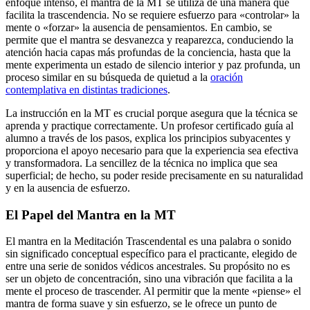
enfoque intenso, el mantra de la MT se utiliza de una manera que
facilita la trascendencia. No se requiere esfuerzo para «controlar» la
mente o «forzar» la ausencia de pensamientos. En cambio, se
permite que el mantra se desvanezca y reaparezca, conduciendo la
atención hacia capas más profundas de la conciencia, hasta que la
mente experimenta un estado de silencio interior y paz profunda, un
proceso similar en su búsqueda de quietud a la
oración
contemplativa en distintas tradiciones
.
La instrucción en la MT es crucial porque asegura que la técnica se
aprenda y practique correctamente. Un profesor certificado guía al
alumno a través de los pasos, explica los principios subyacentes y
proporciona el apoyo necesario para que la experiencia sea efectiva
y transformadora. La sencillez de la técnica no implica que sea
superficial; de hecho, su poder reside precisamente en su naturalidad
y en la ausencia de esfuerzo.
El Papel del Mantra en la MT
El mantra en la Meditación Trascendental es una palabra o sonido
sin significado conceptual específico para el practicante, elegido de
entre una serie de sonidos védicos ancestrales. Su propósito no es
ser un objeto de concentración, sino una vibración que facilita a la
mente el proceso de trascender. Al permitir que la mente «piense» el
mantra de forma suave y sin esfuerzo, se le ofrece un punto de