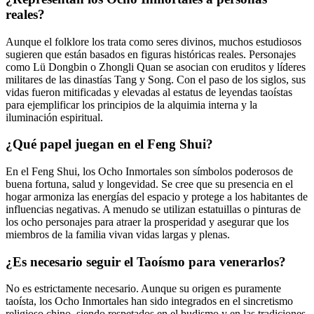
reales?
Aunque el folklore los trata como seres divinos, muchos estudiosos
sugieren que están basados en figuras históricas reales. Personajes
como Lü Dongbin o Zhongli Quan se asocian con eruditos y líderes
militares de las dinastías Tang y Song. Con el paso de los siglos, sus
vidas fueron mitificadas y elevadas al estatus de leyendas taoístas
para ejemplificar los principios de la alquimia interna y la
iluminación espiritual.
¿Qué papel juegan en el Feng Shui?
En el Feng Shui, los Ocho Inmortales son símbolos poderosos de
buena fortuna, salud y longevidad. Se cree que su presencia en el
hogar armoniza las energías del espacio y protege a los habitantes de
influencias negativas. A menudo se utilizan estatuillas o pinturas de
los ocho personajes para atraer la prosperidad y asegurar que los
miembros de la familia vivan vidas largas y plenas.
¿Es necesario seguir el Taoísmo para venerarlos?
No es estrictamente necesario. Aunque su origen es puramente
taoísta, los Ocho Inmortales han sido integrados en el sincretismo
religioso chino, siendo respetados en el budismo y en las tradiciones