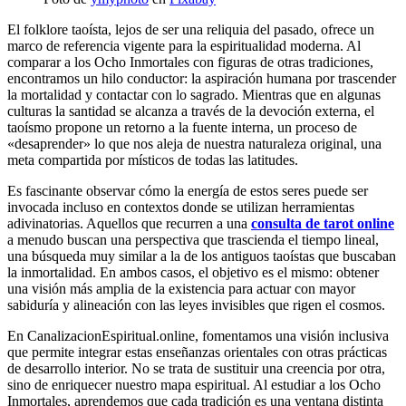
El folklore taoísta, lejos de ser una reliquia del pasado, ofrece un
marco de referencia vigente para la espiritualidad moderna. Al
comparar a los Ocho Inmortales con figuras de otras tradiciones,
encontramos un hilo conductor: la aspiración humana por trascender
la mortalidad y contactar con lo sagrado. Mientras que en algunas
culturas la santidad se alcanza a través de la devoción externa, el
taoísmo propone un retorno a la fuente interna, un proceso de
«desaprender» lo que nos aleja de nuestra naturaleza original, una
meta compartida por místicos de todas las latitudes.
Es fascinante observar cómo la energía de estos seres puede ser
invocada incluso en contextos donde se utilizan herramientas
adivinatorias. Aquellos que recurren a una
consulta de tarot online
a menudo buscan una perspectiva que trascienda el tiempo lineal,
una búsqueda muy similar a la de los antiguos taoístas que buscaban
la inmortalidad. En ambos casos, el objetivo es el mismo: obtener
una visión más amplia de la existencia para actuar con mayor
sabiduría y alineación con las leyes invisibles que rigen el cosmos.
En CanalizacionEspiritual.online, fomentamos una visión inclusiva
que permite integrar estas enseñanzas orientales con otras prácticas
de desarrollo interior. No se trata de sustituir una creencia por otra,
sino de enriquecer nuestro mapa espiritual. Al estudiar a los Ocho
Inmortales, aprendemos que cada tradición es una ventana distinta