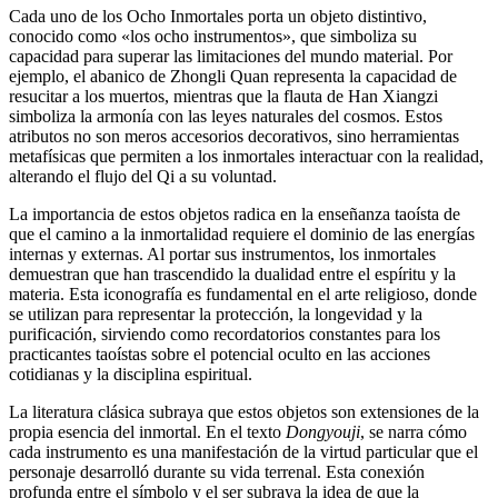
Cada uno de los Ocho Inmortales porta un objeto distintivo,
conocido como «los ocho instrumentos», que simboliza su
capacidad para superar las limitaciones del mundo material. Por
ejemplo, el abanico de Zhongli Quan representa la capacidad de
resucitar a los muertos, mientras que la flauta de Han Xiangzi
simboliza la armonía con las leyes naturales del cosmos. Estos
atributos no son meros accesorios decorativos, sino herramientas
metafísicas que permiten a los inmortales interactuar con la realidad,
alterando el flujo del Qi a su voluntad.
La importancia de estos objetos radica en la enseñanza taoísta de
que el camino a la inmortalidad requiere el dominio de las energías
internas y externas. Al portar sus instrumentos, los inmortales
demuestran que han trascendido la dualidad entre el espíritu y la
materia. Esta iconografía es fundamental en el arte religioso, donde
se utilizan para representar la protección, la longevidad y la
purificación, sirviendo como recordatorios constantes para los
practicantes taoístas sobre el potencial oculto en las acciones
cotidianas y la disciplina espiritual.
La literatura clásica subraya que estos objetos son extensiones de la
propia esencia del inmortal. En el texto
Dongyouji
, se narra cómo
cada instrumento es una manifestación de la virtud particular que el
personaje desarrolló durante su vida terrenal. Esta conexión
profunda entre el símbolo y el ser subraya la idea de que la