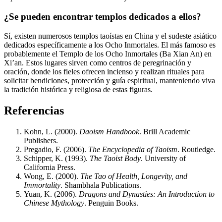
¿Se pueden encontrar templos dedicados a ellos?
Sí, existen numerosos templos taoístas en China y el sudeste asiático
dedicados específicamente a los Ocho Inmortales. El más famoso es
probablemente el Templo de los Ocho Inmortales (Ba Xian An) en
Xi’an. Estos lugares sirven como centros de peregrinación y
oración, donde los fieles ofrecen incienso y realizan rituales para
solicitar bendiciones, protección y guía espiritual, manteniendo viva
la tradición histórica y religiosa de estas figuras.
Referencias
Kohn, L. (2000).
Daoism Handbook
. Brill Academic
Publishers.
Pregadio, F. (2006).
The Encyclopedia of Taoism
. Routledge.
Schipper, K. (1993).
The Taoist Body
. University of
California Press.
Wong, E. (2000).
The Tao of Health, Longevity, and
Immortality
. Shambhala Publications.
Yuan, K. (2006).
Dragons and Dynasties: An Introduction to
Chinese Mythology
. Penguin Books.