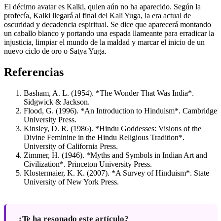
El décimo avatar es Kalki, quien aún no ha aparecido. Según la
profecía, Kalki llegará al final del Kali Yuga, la era actual de
oscuridad y decadencia espiritual. Se dice que aparecerá montando
un caballo blanco y portando una espada llameante para erradicar la
injusticia, limpiar el mundo de la maldad y marcar el inicio de un
nuevo ciclo de oro o Satya Yuga.
Referencias
Basham, A. L. (1954). *The Wonder That Was India*.
Sidgwick & Jackson.
Flood, G. (1996). *An Introduction to Hinduism*. Cambridge
University Press.
Kinsley, D. R. (1986). *Hindu Goddesses: Visions of the
Divine Feminine in the Hindu Religious Tradition*.
University of California Press.
Zimmer, H. (1946). *Myths and Symbols in Indian Art and
Civilization*. Princeton University Press.
Klostermaier, K. K. (2007). *A Survey of Hinduism*. State
University of New York Press.
¿Te ha resonado este artículo?