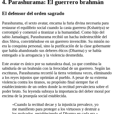
4. Parashurama: El guerrero brahmán
El defensor del orden sagrado
Parashurama, el sexto avatar, encarna la furia divina necesaria para
restaurar el equilibrio social cuando la casta guerrera (Kshatriya) se
corrompió y comenzó a tiranizar a la humanidad. Como hijo del
sabio Jamadagni, Parashurama recibió un hacha indestructible del
dios Shiva, convirtiéndose en un guerrero invencible. Su misión no
era la conquista personal, sino la purificación de la clase gobernante
que había abandonado sus deberes éticos (Dharma) y se había
entregado a la arrogancia y la violencia desmedida.
Este avatar es único por su naturaleza dual, ya que combina la
sabiduría de un brahmán con la ferocidad de un guerrero. Según las
escrituras, Parashurama recorrió la tierra veintiuna veces, eliminando
a los reyes injustos que oprimían al pueblo. A pesar de su extrema
violencia contra los tiranos, su propósito final siempre fue el
establecimiento de un orden donde la rectitud prevaleciera sobre el
poder bruto. Su leyenda subraya la importancia del deber moral por
encima de la jerarquía social establecida.
«Cuando la rectitud decae y la injusticia prevalece, yo
me manifiesto para proteger a los virtuosos y destruir a
los malvados, restableciendo el Dharma en cada era.»