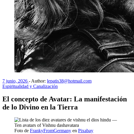
7 junio, 2026
-
Author:
lepatis38@hotmail.com
Espiritualidad y Canalización
El concepto de Avatar: La manifestación
de lo Divino en la Tierra
Foto de
FrankyFromGermany
en
Pixabay