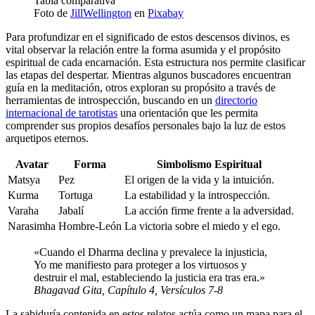
Foto de
JillWellington
en
Pixabay
Para profundizar en el significado de estos descensos divinos, es
vital observar la relación entre la forma asumida y el propósito
espiritual de cada encarnación. Esta estructura nos permite clasificar
las etapas del despertar. Mientras algunos buscadores encuentran
guía en la meditación, otros exploran su propósito a través de
herramientas de introspección, buscando en un
directorio
internacional de tarotistas
una orientación que les permita
comprender sus propios desafíos personales bajo la luz de estos
arquetipos eternos.
Avatar
Forma
Simbolismo Espiritual
Matsya
Pez
El origen de la vida y la intuición.
Kurma
Tortuga
La estabilidad y la introspección.
Varaha
Jabalí
La acción firme frente a la adversidad.
Narasimha
Hombre-León
La victoria sobre el miedo y el ego.
«Cuando el Dharma declina y prevalece la injusticia,
Yo me manifiesto para proteger a los virtuosos y
destruir el mal, estableciendo la justicia era tras era.»
Bhagavad Gita, Capítulo 4, Versículos 7-8
La sabiduría contenida en estos relatos actúa como un mapa para el