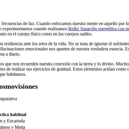
 frecuencias de luz. Cuando enfocamos nuestra mente en aquello por lo 
que experimentamos cuando realizamos
Reiki: Sanación energética con m
tanto en el cuerpo físico como en los cuerpos sutiles.
 resiliencia ante los retos de la vida. No se trata de ignorar el sufrimi
 fluctuaciones emocionales nos aparten de nuestra verdadera esencia. E
ta a diario.
illos que nos recuerden nuestra conexión con la tierra y lo divino. Much
es de realizar sus ejercicios de gratitud. Estos elementos actúan como 
 que habitamos.
cosmovisiones
ctica habitual
n y Eucaristía
lness y Metta