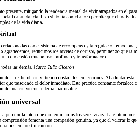
presente, mitigando la tendencia mental de vivir atrapados en el pasad
a hacia la abundancia. Esta sintonía con el ahora permite que el indiv
mples de la vida diaria.
iritual
bro relacionadas con el sistema de recompensa y la regulación emocional,
ndo agradecemos, reducimos los niveles de cortisol, permitiendo que la m
ren una dimensión mucho más profunda y transformadora.
e todas las demás.
Marco Tulio Cicerón
n de la realidad, convirtiendo obstáculos en lecciones. Al adoptar esta po
ior que trasciende el dolor inmediato. Esta práctica constante fortalece e
ino de una convicción interna inamovible.
ión universal
percibir la interconexión entre todos los seres vivos. La gratitud n
ta comprensión fomenta una compasión genuina, ya que al valorar lo que 
ontramos en nuestro camino.