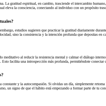
ana. La gratitud espiritual, en cambio, trasciende el intercambio human
ritual eleva la consciencia, conectando al individuo con un propósito tra
tuales?
 embargo, estudios sugieren que practicar la gratitud diariamente duran
elocidad, sino la consistencia y la intención profunda que depositas e
o meditativo al reducir la resistencia mental y calmar el diálogo inter
d. Esto facilita una introspección más profunda, permitiéndote conectar 
s?
ca constante y la autocompasión. Si olvidas un día, simplemente retoma l
ismo, un signo de que el hábito está empezando a formar parte de tu con