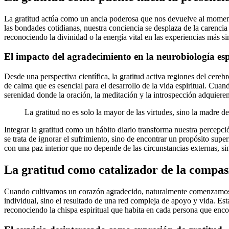
La gratitud actúa como un ancla poderosa que nos devuelve al momento 
las bondades cotidianas, nuestra conciencia se desplaza de la carenci
reconociendo la divinidad o la energía vital en las experiencias más si
El impacto del agradecimiento en la neurobiología esp
Desde una perspectiva científica, la gratitud activa regiones del cere
de calma que es esencial para el desarrollo de la vida espiritual. Cua
serenidad donde la oración, la meditación y la introspección adquie
La gratitud no es solo la mayor de las virtudes, sino la madre d
Integrar la gratitud como un hábito diario transforma nuestra percepció
se trata de ignorar el sufrimiento, sino de encontrar un propósito super
con una paz interior que no depende de las circunstancias externas, s
La gratitud como catalizador de la compas
Cuando cultivamos un corazón agradecido, naturalmente comenzamos a 
individual, sino el resultado de una red compleja de apoyo y vida. Es
reconociendo la chispa espiritual que habita en cada persona que enc