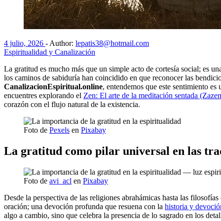
4 julio, 2026
-
Author:
lepatis38@hotmail.com
Espiritualidad y Canalización
La gratitud es mucho más que un simple acto de cortesía social; es una d
los caminos de sabiduría han coincidido en que reconocer las bendicion
CanalizacionEspiritual.online
, entendemos que este sentimiento es 
encuentres explorando el
Zen: El arte de la meditación sentada (Zazen)
corazón con el flujo natural de la existencia.
Foto de
Pexels
en
Pixabay
La gratitud como pilar universal en las tra
Foto de
avi_acl
en
Pixabay
Desde la perspectiva de las religiones abrahámicas hasta las filosofías
oración; una devoción profunda que resuena con la
historia y devoció
algo a cambio, sino que celebra la presencia de lo sagrado en los detal