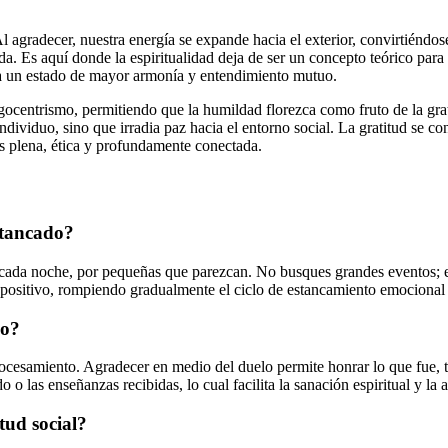
o. Al agradecer, nuestra energía se expande hacia el exterior, convirtién
a. Es aquí donde la espiritualidad deja de ser un concepto teórico para
cia un estado de mayor armonía y entendimiento mutuo.
egocentrismo, permitiendo que la humildad florezca como fruto de la gra
ndividuo, sino que irradia paz hacia el entorno social. La gratitud se co
s plena, ética y profundamente conectada.
stancado?
s cada noche, por pequeñas que parezcan. No busques grandes eventos; 
lo positivo, rompiendo gradualmente el ciclo de estancamiento emocional
lo?
procesamiento. Agradecer en medio del duelo permite honrar lo que fue, 
do o las enseñanzas recibidas, lo cual facilita la sanación espiritual y la
itud social?