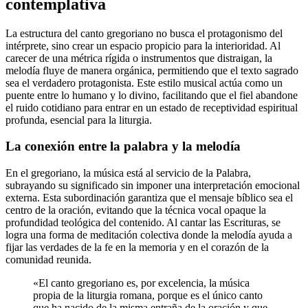
contemplativa
La estructura del canto gregoriano no busca el protagonismo del
intérprete, sino crear un espacio propicio para la interioridad. Al
carecer de una métrica rígida o instrumentos que distraigan, la
melodía fluye de manera orgánica, permitiendo que el texto sagrado
sea el verdadero protagonista. Este estilo musical actúa como un
puente entre lo humano y lo divino, facilitando que el fiel abandone
el ruido cotidiano para entrar en un estado de receptividad espiritual
profunda, esencial para la liturgia.
La conexión entre la palabra y la melodía
En el gregoriano, la música está al servicio de la Palabra,
subrayando su significado sin imponer una interpretación emocional
externa. Esta subordinación garantiza que el mensaje bíblico sea el
centro de la oración, evitando que la técnica vocal opaque la
profundidad teológica del contenido. Al cantar las Escrituras, se
logra una forma de meditación colectiva donde la melodía ayuda a
fijar las verdades de la fe en la memoria y en el corazón de la
comunidad reunida.
«El canto gregoriano es, por excelencia, la música
propia de la liturgia romana, porque es el único canto
que ha nacido de la misma entraña de la oración y que,