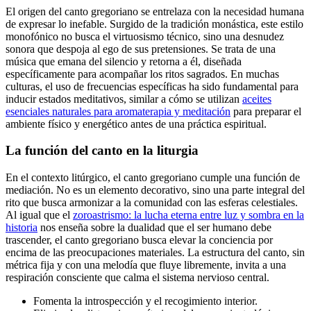
El origen del canto gregoriano se entrelaza con la necesidad humana
de expresar lo inefable. Surgido de la tradición monástica, este estilo
monofónico no busca el virtuosismo técnico, sino una desnudez
sonora que despoja al ego de sus pretensiones. Se trata de una
música que emana del silencio y retorna a él, diseñada
específicamente para acompañar los ritos sagrados. En muchas
culturas, el uso de frecuencias específicas ha sido fundamental para
inducir estados meditativos, similar a cómo se utilizan
aceites
esenciales naturales para aromaterapia y meditación
para preparar el
ambiente físico y energético antes de una práctica espiritual.
La función del canto en la liturgia
En el contexto litúrgico, el canto gregoriano cumple una función de
mediación. No es un elemento decorativo, sino una parte integral del
rito que busca armonizar a la comunidad con las esferas celestiales.
Al igual que el
zoroastrismo: la lucha eterna entre luz y sombra en la
historia
nos enseña sobre la dualidad que el ser humano debe
trascender, el canto gregoriano busca elevar la conciencia por
encima de las preocupaciones materiales. La estructura del canto, sin
métrica fija y con una melodía que fluye libremente, invita a una
respiración consciente que calma el sistema nervioso central.
Fomenta la introspección y el recogimiento interior.