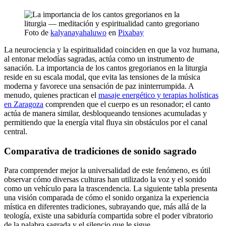
Foto de
kalyanayahaluwo
en
Pixabay
La neurociencia y la espiritualidad coinciden en que la voz humana,
al entonar melodías sagradas, actúa como un instrumento de
sanación. La importancia de los cantos gregorianos en la liturgia
reside en su escala modal, que evita las tensiones de la música
moderna y favorece una sensación de paz ininterrumpida. A
menudo, quienes practican el
masaje energético y terapias holísticas
en Zaragoza
comprenden que el cuerpo es un resonador; el canto
actúa de manera similar, desbloqueando tensiones acumuladas y
permitiendo que la energía vital fluya sin obstáculos por el canal
central.
Comparativa de tradiciones de sonido sagrado
Para comprender mejor la universalidad de este fenómeno, es útil
observar cómo diversas culturas han utilizado la voz y el sonido
como un vehículo para la trascendencia. La siguiente tabla presenta
una visión comparada de cómo el sonido organiza la experiencia
mística en diferentes tradiciones, subrayando que, más allá de la
teología, existe una sabiduría compartida sobre el poder vibratorio
de la palabra sagrada y el silencio que le sigue.