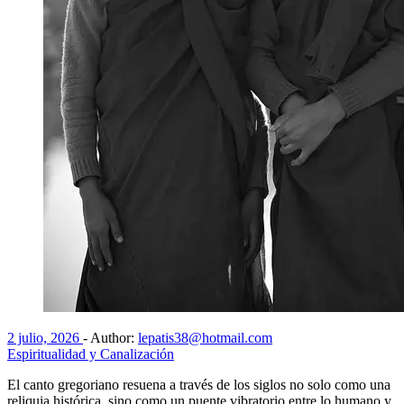
2 julio, 2026
-
Author:
lepatis38@hotmail.com
Espiritualidad y Canalización
El canto gregoriano resuena a través de los siglos no solo como una
reliquia histórica, sino como un puente vibratorio entre lo humano y