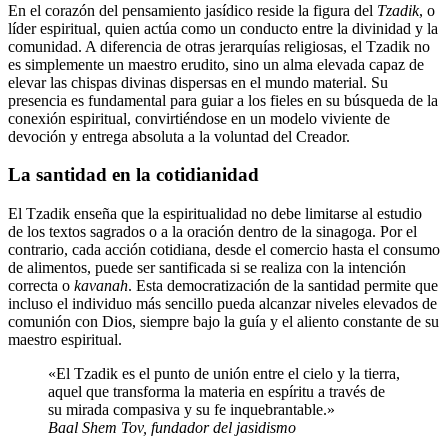
En el corazón del pensamiento jasídico reside la figura del
Tzadik
, o
líder espiritual, quien actúa como un conducto entre la divinidad y la
comunidad. A diferencia de otras jerarquías religiosas, el Tzadik no
es simplemente un maestro erudito, sino un alma elevada capaz de
elevar las chispas divinas dispersas en el mundo material. Su
presencia es fundamental para guiar a los fieles en su búsqueda de la
conexión espiritual, convirtiéndose en un modelo viviente de
devoción y entrega absoluta a la voluntad del Creador.
La santidad en la cotidianidad
El Tzadik enseña que la espiritualidad no debe limitarse al estudio
de los textos sagrados o a la oración dentro de la sinagoga. Por el
contrario, cada acción cotidiana, desde el comercio hasta el consumo
de alimentos, puede ser santificada si se realiza con la intención
correcta o
kavanah
. Esta democratización de la santidad permite que
incluso el individuo más sencillo pueda alcanzar niveles elevados de
comunión con Dios, siempre bajo la guía y el aliento constante de su
maestro espiritual.
«El Tzadik es el punto de unión entre el cielo y la tierra,
aquel que transforma la materia en espíritu a través de
su mirada compasiva y su fe inquebrantable.»
Baal Shem Tov, fundador del jasidismo