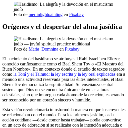
Foto de
merlinlightpainting
en
Pixabay
Orígenes y el despertar del alma jasídica
Foto de
Maria_Domnina
en
Pixabay
El nacimiento del hasidismo se atribuye al Rabí Israel ben Eliezer,
conocido cariñosamente como el Baal Shem Tov o «El Maestro del
Buen Nombre». En un contexto donde el estudio de textos sagrados
como
la Torá y el Talmud: la ley escrita y la ley oral explicadas
era a
menudo una actividad reservada para las élites intelectuales, el Baal
Shem Tov democratizó la espiritualidad. Su enseñanza central
sostenía que Dios no se encuentra únicamente en las alturas
celestiales, sino que impregna cada átomo de la creación, esperando
ser reconocido por un corazón sincero y humilde.
Esta visión revolucionaria transformó la manera en que los creyentes
se relacionaban con el mundo. Para los primeros jasidim, cada
acción cotidiana —desde comer hasta trabajar— podía convertirse
en un acto de adoración si se realizaba con la intención adecuada o