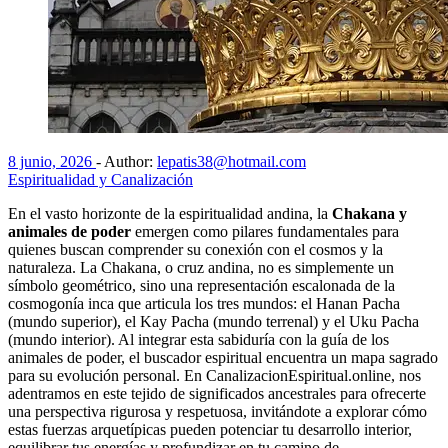
8 junio, 2026
-
Author:
lepatis38@hotmail.com
Espiritualidad y Canalización
En el vasto horizonte de la espiritualidad andina, la
Chakana y
animales de poder
emergen como pilares fundamentales para
quienes buscan comprender su conexión con el cosmos y la
naturaleza. La Chakana, o cruz andina, no es simplemente un
símbolo geométrico, sino una representación escalonada de la
cosmogonía inca que articula los tres mundos: el Hanan Pacha
(mundo superior), el Kay Pacha (mundo terrenal) y el Uku Pacha
(mundo interior). Al integrar esta sabiduría con la guía de los
animales de poder, el buscador espiritual encuentra un mapa sagrado
para su evolución personal. En CanalizacionEspiritual.online, nos
adentramos en este tejido de significados ancestrales para ofrecerte
una perspectiva rigurosa y respetuosa, invitándote a explorar cómo
estas fuerzas arquetípicas pueden potenciar tu desarrollo interior,
equilibrar tus energías y profundizar en tu camino de