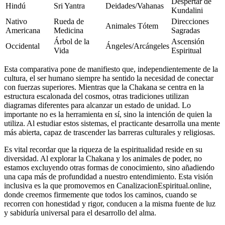
Despertar de
Hindú
Sri Yantra
Deidades/Vahanas
Kundalini
Nativo
Rueda de
Direcciones
Animales Tótem
Americana
Medicina
Sagradas
Árbol de la
Ascensión
Occidental
Ángeles/Arcángeles
Vida
Espiritual
Esta comparativa pone de manifiesto que, independientemente de la
cultura, el ser humano siempre ha sentido la necesidad de conectar
con fuerzas superiores. Mientras que la Chakana se centra en la
estructura escalonada del cosmos, otras tradiciones utilizan
diagramas diferentes para alcanzar un estado de unidad. Lo
importante no es la herramienta en sí, sino la intención de quien la
utiliza. Al estudiar estos sistemas, el practicante desarrolla una mente
más abierta, capaz de trascender las barreras culturales y religiosas.
Es vital recordar que la riqueza de la espiritualidad reside en su
diversidad. Al explorar la Chakana y los animales de poder, no
estamos excluyendo otras formas de conocimiento, sino añadiendo
una capa más de profundidad a nuestro entendimiento. Esta visión
inclusiva es la que promovemos en CanalizacionEspiritual.online,
donde creemos firmemente que todos los caminos, cuando se
recorren con honestidad y rigor, conducen a la misma fuente de luz
y sabiduría universal para el desarrollo del alma.